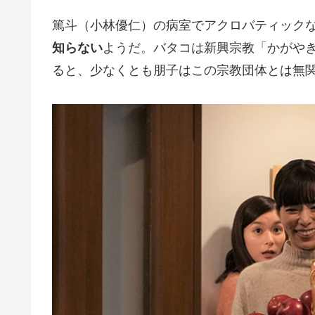
篤斗（小林優仁）の病室でアクロバティック
知らない
ようだ。バタコは新興宗教「かがや
ると、少なくとも朋子はこの宗教団体とは無