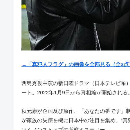
→「真犯人フラグ」の画像を全部見る（全3点
西島秀俊主演の新日曜ドラマ（日本テレビ系）「
ート。2022年1月9日から真相編が開始される
秋元康が企画及び原作、「あなたの番です」
が家族の失踪を機に日本中の注目を集め、“真
いくノンストップの考察ミステリー。