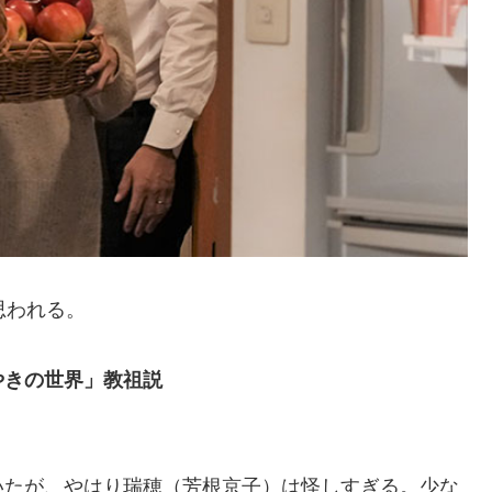
思われる。
やきの世界」教祖説
？
いたが、やはり瑞穂（芳根京子）は怪しすぎる。少な