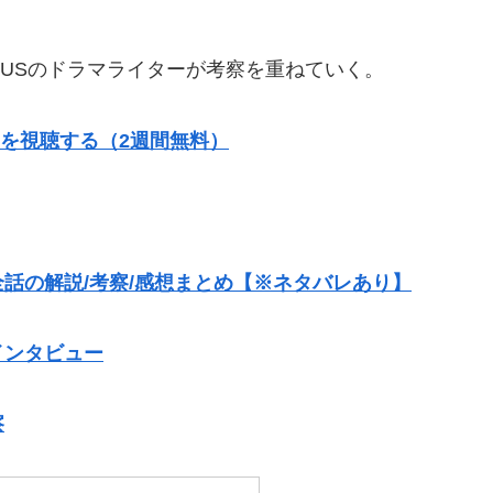
 PLUSのドラマライターが考察を重ねていく。
相編を視聴する（2週間無料）
話の解説/考察/感想まとめ【※ネタバレあり】
インタビュー
察