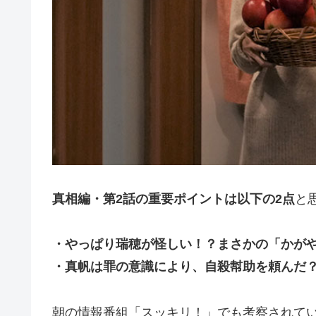
真相編・第2話の重要ポイントは以下の2点
と
・やっぱり瑞穂が怪しい！？まさかの「かが
・真帆は罪の意識により、自殺幇助を頼んだ
朝の情報番組「スッキリ！」でも考察されて