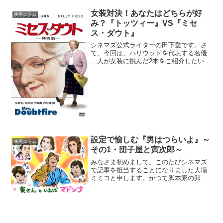
作品をと。『僕のワンダフル・ライフ』
2017年に公開された作品です。犬好きの
女装対決！あなたはどちらが好
映画コラム
橋本としては、予...
み？『トッツィー』VS『ミセ
ス・ダウト』
シネマズ公式ライターの田下愛です。さ
て、今回は、ハリウッドを代表する名優
二人が女装に挑んだ2本をご紹介したいと
思います。1本は、ダスティン・ホフマン
主演の『トッツィー』、対するもう1本は
ロビン・ウィリアムズ主演の『ミセス・
ダウト』。この2本...
設定で愉しむ『男はつらいよ』～
映画コラム
その1・団子屋と寅次郎～
みなさま初めまして。このたびシネマズ
で記事を担当することになりました大場
ミミコと申します。かつて脚本家の卵と
して10年ほど修行した筆者ならではの視
点で、記者の仲間と一緒にシネマズを盛
り上げていきたいと思いますので、何と
ぞよろしくお願いいたし...