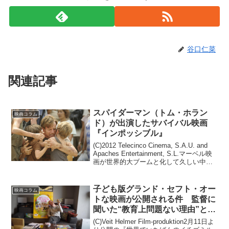
谷口仁菜
関連記事
スパイダーマン（トム・ホラン
映画コラム
ド）が出演したサバイバル映画
『インポッシブル』
(C)2012 Telecinco Cinema, S.A.U. and
Apaches Entertainment, S.L.マーベル映
画が世界的大ブームと化して久しい中、
最新作『スパイダーマン：ファー・フロ
ム・ホーム』が6月28日より世...
子ども版グランド・セフト・オー
映画コラム
トな映画が公開される件 監督に
聞いた“教育上問題ない理由”と
は？
(C)Veit Helmer Film-produktion2月11日よ