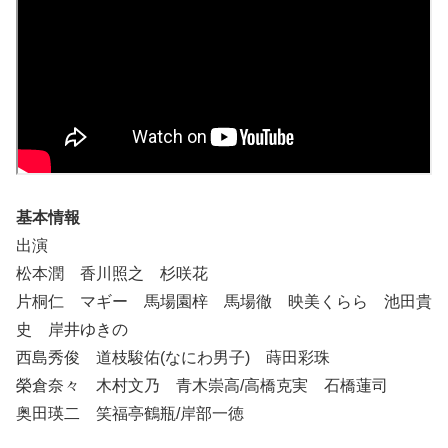
基本情報
出演
松本潤 香川照之 杉咲花
片桐仁 マギー 馬場園梓 馬場徹 映美くらら 池田貴
史 岸井ゆきの
西島秀俊 道枝駿佑(なにわ男子) 蒔田彩珠
榮倉奈々 木村文乃 青木崇高/高橋克実 石橋蓮司
奥田瑛二 笑福亭鶴瓶/岸部一徳