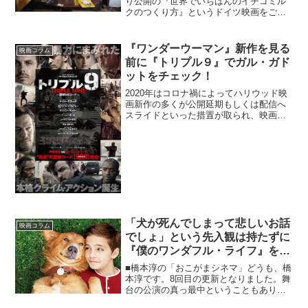
り公開の『世界でいちばんのイチゴミル
クのつくり方』というドイツ映画をご存
知でしょうか？パッと見のビジュアルは
「子どもが活躍するかわいい作品か
な？」と思うでしょう。確かに...
『ワンダーウーマン』新作を見る
映画コラム
前に『トリプル９』でガル・ガド
ットをチェック！
2020年はコロナ禍によってハリウッド映
画新作の多くが公開延期もしくは配信へ
スライドといった措置が取られ、映画フ
ァンにとっては何とも忸怩たる年になっ
てしまいました。しかし、それでも9月に
クリストファー・ノーラン監督の『テネ
ット』が公開されて...
「犬が死んでしまって悲しいお話
映画コラム
でしょ」という先入観は持たずに
『僕のワンダフル・ライフ』を見
て！
■橋本淳の「おこがまシネマ」どうも、橋
本淳です。8回目の更新となりました。舞
台の公演の真っ最中ということもあり、
今月は、自分の心をリセットしてくれる