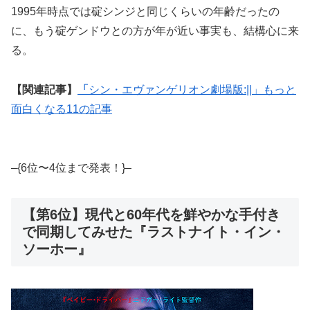
1995年時点では碇シンジと同じくらいの年齢だったの
に、もう碇ゲンドウとの方が年が近い事実も、結構心に来
る。
【関連記事】
「
シン・エヴァンゲリオン劇場版:||」もっと
面白くなる11の記事
–{6位〜4位まで発表！}–
【第6位】現代と60年代を鮮やかな手付き
で同期してみせた『ラストナイト・イン・
ソーホー』