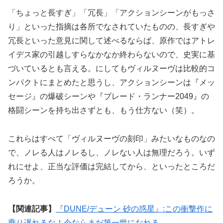
「ちょっと長すぎ」「冗長」「アクションシーンがもっさ
り」といった指摘は各所でなされていたものの、長すぎや
冗長といった意見に関して述べるならば、原作ではアトレ
イデス家の引越しすらなかなか終わらないので、史実に基
づいているとも言える。にしてもヴィルヌーヴは比較的コ
ンパクトにまとめたと思うし、アクションシーンは『メッ
セージ』の爆破シーンや『ブレード・ランナー2049』の
格闘シーンを持ち出さずとも、もう仕方ない（笑）。
これらはすべて「ヴィルヌーヴの刻印」みたいなものなの
で、ノレる人はノレるし、ノレない人は無理だろう。いず
れにせよ、正当な評価は完結してから、といったところだ
ろうか。
【関連記事】
『DUNE/デューン 砂の惑星』:この衝撃作に
乗り遅れるな！今ならまだ第一世になれる