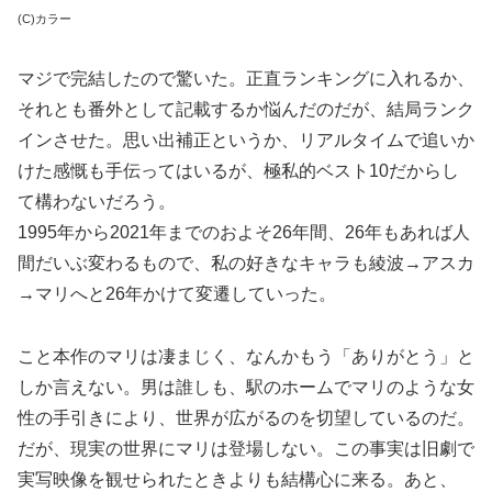
(C)カラー
マジで完結したので驚いた。正直ランキングに入れるか、
それとも番外として記載するか悩んだのだが、結局ランク
インさせた。思い出補正というか、リアルタイムで追いか
けた感慨も手伝ってはいるが、極私的ベスト10だからし
て構わないだろう。
1995年から2021年までのおよそ26年間、26年もあれば人
間だいぶ変わるもので、私の好きなキャラも綾波→アスカ
→マリへと26年かけて変遷していった。
こと本作のマリは凄まじく、なんかもう「ありがとう」と
しか言えない。男は誰しも、駅のホームでマリのような女
性の手引きにより、世界が広がるのを切望しているのだ。
だが、現実の世界にマリは登場しない。この事実は旧劇で
実写映像を観せられたときよりも結構心に来る。あと、