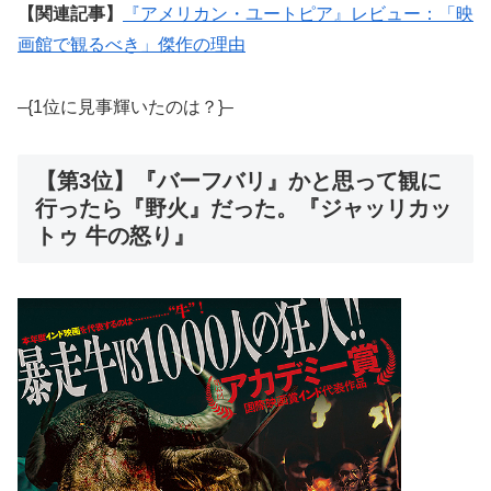
【関連記事】
『アメリカン・ユートピア』レビュー：「映
画館で観るべき」傑作の理由
–{1位に見事輝いたのは？}–
【第3位】『バーフバリ』かと思って観に
行ったら『野火』だった。『ジャッリカッ
トゥ 牛の怒り』