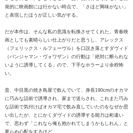
発的に映画館には行かない時点で、「さほど興味がない」
と表現したほうが正しい気がする。
だが本作は、そんな私の意識を転換させてくれた。青春映
画としても素晴らしい仕上がりだと思うし、アレックス
（フェリックス・ルフェーヴル）を口説き落とすダヴィド
（バンジャマン・ヴォワザン）の行動は「絶対に断られな
いように誘導してくる」ので、下手なホラーより余程怖
い。
昔、中目黒の焼き鳥屋で飲んでいて、身長190cmのオカマ
に巧みな話術で誘導され、家まで送らされ、これまた巧み
な話術で気付けばオカマ宅で飲み直していたのをなぜか思
い出したが、とにかくダヴィドの誘導する能力は桁違い
で、思わず「これなら俺も抱かれてしまうかもしれん」と
要らぬ心配をするほど。