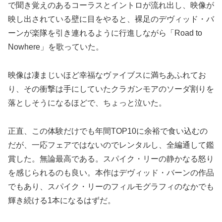
で聞き覚えのあるコーラスとイントロが流れ出し、映像が
映し出されている壁に目をやると、裸足のデヴィッド・バ
ーンが楽隊を引き連れるように行進しながら「Road to
Nowhere」を歌っていた。
映像は凄まじいほど幸福なヴァイブスに満ちあふれてお
り、その衝撃は手にしていたクラガンモアのソーダ割りを
落としそうになるほどで、ちょっと泣いた。
正直、この体験だけでも年間TOP10に余裕で食い込むの
だが、一応フェアではないのでレンタルし、全編通して鑑
賞した。無論最高である。スパイク・リーの静かなる怒り
を感じられるのも良い。本作はデヴィッド・バーンの作品
でもあり、スパイク・リーのフィルモグラフィのなかでも
輝き続ける1本になるはずだ。