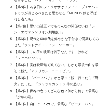
【第8位】若き日のフュリオサはソフィア・ブエナベン
トゥラが演じるべきだと思わせる『MONOS 猿と呼ば
れし者たち』
【第7位】思い出補正？でもそんなの関係ないね『シ
ン・エヴァンゲリオン劇場版:||』
【第6位】現代と60年代を鮮やかな手付きで同期してみ
せた『ラストナイト・イン・ソーホー』
【第5位】この手の映画は苦手なんです。けれど
『Summer of 85』
【第4位】実は映画館で観てない。しかも最後の曲を最
初に観た『アメリカン・ユートピア』
【第3位】『バーフバリ』かと思って観に行ったら『野
火』だった。『ジャッリカットゥ 牛の怒り』
【第2位】青春の色ってどんな色？何から何まで最高な
『少年の君』
【第1位】自由で、バカで、最高な『ビーチ・バム』