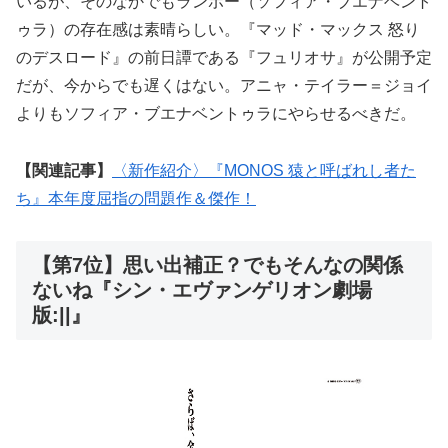
いるが、そのなかでもランボー（ソフィア・ブエナベント
ゥラ）の存在感は素晴らしい。『マッド・マックス 怒り
のデスロード』の前日譚である『フュリオサ』が公開予定
だが、今からでも遅くはない。アニャ・テイラー＝ジョイ
よりもソフィア・ブエナベントゥラにやらせるべきだ。
【関連記事】
〈新作紹介〉『MONOS 猿と呼ばれし者た
ち』本年度屈指の問題作＆傑作！
【第7位】思い出補正？でもそんなの関係
ないね『シン・エヴァンゲリオン劇場
版:||』