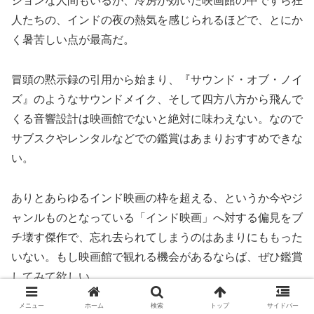
ションな人間もいるが、冷房が効いた映画館の中ですら狂
人たちの、インドの夜の熱気を感じられるほどで、とにか
く暑苦しい点が最高だ。
冒頭の黙示録の引用から始まり、『サウンド・オブ・ノイ
ズ』のようなサウンドメイク、そして四方八方から飛んで
くる音響設計は映画館でないと絶対に味わえない。なので
サブスクやレンタルなどでの鑑賞はあまりおすすめできな
い。
ありとあらゆるインド映画の枠を超える、というか今やジ
ャンルものとなっている「インド映画」へ対する偏見をブ
チ壊す傑作で、忘れ去られてしまうのはあまりにももった
いない。もし映画館で観れる機会があるならば、ぜひ鑑賞
してみて欲しい。
メニュー
ホーム
検索
トップ
サイドバー