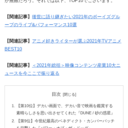
が無難だろう。それでは以下、TOP10でございます。
【関連記事】
後世に語り継ぎたい2021年のボーイズグル
ープのライブ&パフォーマンス10選
【関連記事】
アニメ好きライターが選ぶ2021年TVアニメ
BEST10
【関連記事】
＜2021年総括＞映像コンテンツ産業10大ニ
ュースを今ここで振り返る
目次
【第10位】デカい画面で、デカい音で映画を鑑賞する
素晴らしさを思い出させてくれた『DUNE / 砂の惑星』
【第9位】今世紀最高のベネディクト・カンバーバッチ
を目撃した『パワー・オブ・ザ・ドッグ』