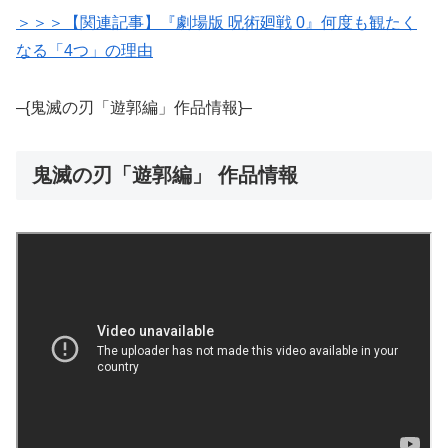
＞＞＞【関連記事】『劇場版 呪術廻戦 0』何度も観たく
なる「4つ」の理由
–{鬼滅の刃「遊郭編」作品情報}–
鬼滅の刃「遊郭編」 作品情報