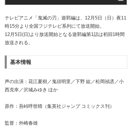
テレビアニメ「鬼滅の刃」遊郭編は、12月5日（日）夜11
時15分より全国フジテレビ系列にて放送開始。
12月5日(日)より放送開始となる遊郭編第1話は初回1時間
放送される。
基本情報
声の出演：花江夏樹／鬼頭明里／下野 紘／松岡禎丞／小
西克幸／沢城みゆき ほか
原作：吾峠呼世晴（集英社ジャンプ コミックス刊）
監督：外崎春雄