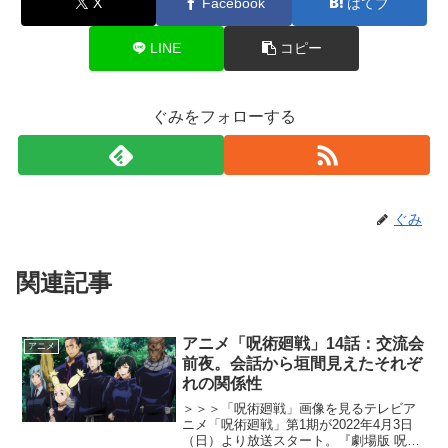
X
Facebook
はてブ
LINE
コピー
ぐみをフォローする
ぐみ
関連記事
アニメ「呪術廻戦」14話：交流会
アニメ
前夜。会話から垣間見えたそれぞ
れの関係性
＞＞＞「呪術廻戦」画像を見るテレビア
ニメ「呪術廻戦」第1期が2022年4月3日
（日）より放送スタート。『劇場版 呪術