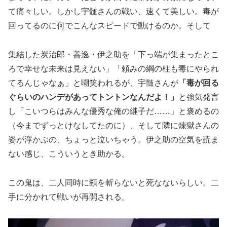
て痛々しい。しかし宇髄さんの戦い、速くて美しい。毒が
回ってるのに何でこんなスピードで動けるのか。そして
集結した炭治郎・善逸・伊之助を「下っ端が集まったとこ
ろで幸せな未来は見えない」「頼みの綱の柱も毒にやられ
てるんじゃなぁ」と嘲笑われるが、宇髄さんが
「毒が回る
ぐらいのハンデがあってトントンなんだよ！」
と強気発言
し「こいつらはみんな優秀な俺の継子だ……」と褒めるの
（今までずっとけなしてたのに）、そして隣に煉獄さんの
姿が浮かぶの、ちょっと泣いちゃう。伊之助の空気を読ま
ない感じ、こういうとき助かる。
この鬼は、二人同時に頸を斬らないと死なないらしい。二
手に分かれて戦いが再開される。