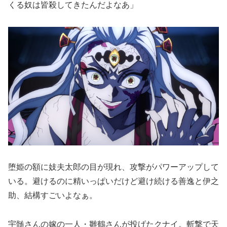
くる奴は皆殺してきたんだよなあ」
堕姫の額に妓夫太郎の目が現れ、攻撃がパワーアップして
いる。避けるのに精いっぱいだけど避け続ける善逸と伊之
助、結構すごいよなぁ。
宇髄さんの嫁の一人・雛鶴さんが投げたクナイ。斬撃で天