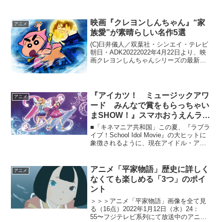
廻戦 0』は大ヒットし、2023年にはテレ
ビアニメ第2期の放送が予定されている。
本記事では、第14話をcinemas PLU...
映画『クレヨンしんちゃん』“家
アニメ
族愛”が素晴らしい名作5選
(C)臼井儀人／双葉社・シンエイ・テレビ
朝日・ADK20222022年4月22日より、映
画クレヨンしんちゃんシリーズの最新作
『クレヨンしんちゃん もののけニンジャ
珍風伝』が公開となりました。映画『ク
レヨンしんちゃん』は、大きく「カスカ
ベ防衛...
『アイカツ！ ミュージックアワ
アニメ
ード みんなで賞をもらっちゃい
まSHOW！』スマホおうえんライ
ブ版の楽しさ！
■「キネマニア共和国」この夏、『ラブラ
イブ！School Idol Movie』の大ヒットに
象徴されるように、現在アイドル・アニ
メは花盛りではありますが、そんな中
で……《キネマニア共和国～レインボー
通りの映画街vol.10》8月22日より公...
アニメ「平家物語」歴史に詳しく
アニメ
なくても楽しめる「3つ」のポイ
ント
＞＞＞アニメ「平家物語」画像を全て見
る（16点）2022年1月12日（水）24：
55〜フジテレビ系列にて放送中のアニメ