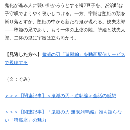
鬼化が進み人に襲い掛かろうとする禰?豆子を、炭治郎は
子守唄でようやく寝かしつける。一方、宇髄は堕姫の頚を
斬り落とすが、堕姫の中から新たな鬼が現れる。妓夫太郎
——堕姫の兄であり、もう一体の上弦の陸。堕姫と妓夫太
郎、二体の鬼に宇髄は立ち向かう。
【見逃した方へ】
鬼滅の刃「遊郭編」を動画配信サービス
で視聴する
（文：ぐみ）
＞＞＞【関連記事】＜鬼滅の刃・遊郭編＞全話の感想
＞＞＞【関連記事】『鬼滅の刃 無限列車編』誰も語らな
い「猗窩座」の魅力