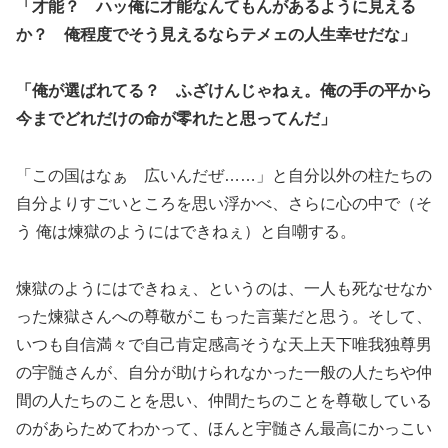
「才能？ ハッ俺に才能なんてもんがあるように見える
か？ 俺程度でそう見えるならテメェの人生幸せだな」
「俺が選ばれてる？ ふざけんじゃねぇ。俺の手の平から
今までどれだけの命が零れたと思ってんだ」
「この国はなぁ 広いんだぜ……」と自分以外の柱たちの
自分よりすごいところを思い浮かべ、さらに心の中で（そ
う 俺は煉獄のようにはできねぇ）と自嘲する。
煉獄のようにはできねぇ、というのは、一人も死なせなか
った煉獄さんへの尊敬がこもった言葉だと思う。そして、
いつも自信満々で自己肯定感高そうな天上天下唯我独尊男
の宇髄さんが、自分が助けられなかった一般の人たちや仲
間の人たちのことを思い、仲間たちのことを尊敬している
のがあらためてわかって、ほんと宇髄さん最高にかっこい