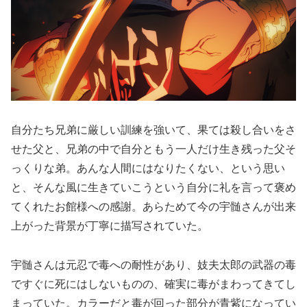
自分たち兄弟に厳しい訓練を強いて、果ては殺し合いをさ
せた父と、兄弟の中で自分ともう一人だけ生き残った父そ
っくりな弟。あんな人間にはなりたくない、という思い
と、そんな風に生きていこうという自分に礼を言って褒め
てくれたお館様への感謝。あらためて今の宇髄さんが出来
上がった背景が丁寧に描写されていた。
宇髄さんは元忍で毒への耐性があり、妓夫太郎の武器の毒
ですぐに死にはしないものの、確実に毒がまわってきてし
まっていた。カラーだと毒が回った部分が青紫になってい