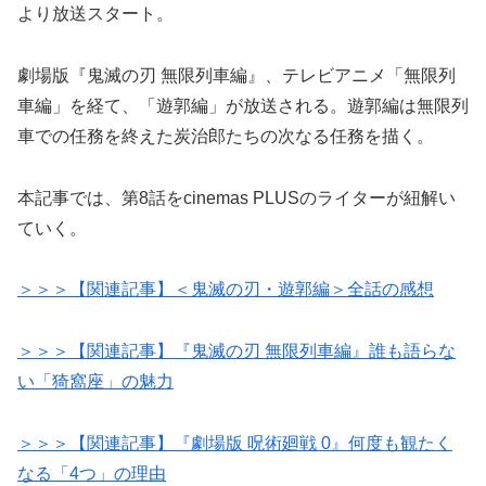
より放送スタート。
劇場版『鬼滅の刃 無限列車編』、テレビアニメ「無限列
車編」を経て、「遊郭編」が放送される。遊郭編は無限列
車での任務を終えた炭治郎たちの次なる任務を描く。
本記事では、第8話をcinemas PLUSのライターが紐解い
ていく。
＞＞＞【関連記事】＜鬼滅の刃・遊郭編＞全話の感想
＞＞＞【関連記事】『鬼滅の刃 無限列車編』誰も語らな
い「猗窩座」の魅力
＞＞＞【関連記事】『劇場版 呪術廻戦 0』何度も観たく
なる「4つ」の理由