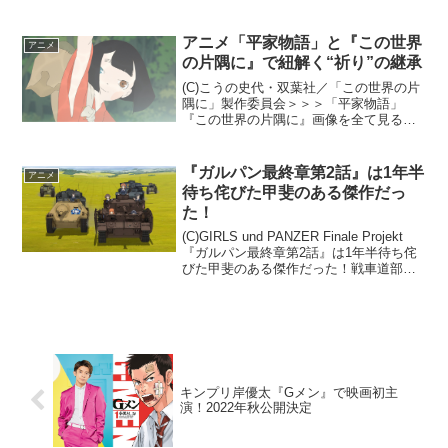
「平家物語」。「平家物語」は鎌倉時代
に成立したといわれ、平家の栄光と没落
を描いた軍記物語。「祇園精舎の鐘の
アニメ「平家物語」と『この世界
アニメ
声……」という冒...
の片隅に』で紐解く“祈り”の継承
(C)こうの史代・双葉社／「この世界の片
隅に」製作委員会＞＞＞「平家物語」
『この世界の片隅に』画像を全て見る
（19点）古川日出男氏が現代語訳した同
名大作軍記物語をもとに、栄華を極めた
平家一門が滅びていくまでの十数年を
『ガルパン最終章第2話』は1年半
アニメ
「びわ」という語り部の視...
待ち侘びた甲斐のある傑作だっ
た！
(C)GIRLS und PANZER Finale Projekt
『ガルパン最終章第2話』は1年半待ち侘
びた甲斐のある傑作だった！戦車道部の
女子高校生らが戦車を駆って戦闘、いや
試合を繰り広げるという奇抜な設定なが
ら、そのリアルな戦車の諸...
キンプリ岸優太『Gメン』で映画初主
演！2022年秋公開決定