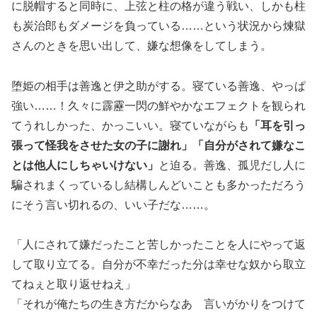
に脱帽すると同時に、上弦と柱の格が違う戦い、しかも柱
も炭治郎もダメージを負っている……という状況から煉獄
さんのときを思い出して、嫌な想像をしてしまう。
堕姫の相手は善逸と伊之助がする。寝ている善逸、やっぱ
強い……！久々に霹靂一閃の鮮やかなエフェクトを観られ
てうれしかった、かっこいい。寝ていながらも
「耳を引っ
張って怪我をさせた女の子に謝れ」「自分がされて嫌なこ
とは他人にしちゃいけない」
と迫る。善逸、孤児だし人に
騙されまくっているし結構しんどいことも多かっただろう
にそう言い切れるの、いい子だな……。
「人にされて嫌だったこと苦しかったことを人にやって返
して取り立てる。自分が不幸だった分は幸せな奴から取立
てねぇと取り返せねえ」
「それが俺たちの生き方だからなあ 言いがかりをつけて