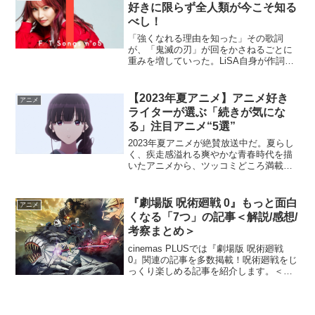
「兄妹の絆」について...
好きに限らず全人類が今こそ知る
べし！
「強くなれる理由を知った」その歌詞
が、「鬼滅の刃」が回をかさねるごとに
重みを増していった。LiSA自身が作詞を
手掛けており、「紅蓮華」がアニメオン
エア時の既刊コミックを読んだ上での製
作だったということは多くのインタビュ
【2023年夏アニメ】アニメ好き
アニメ
ーで語られている。竈門...
ライターが選ぶ「続きが気にな
る」注目アニメ“5選”
2023年夏アニメが絶賛放送中だ。夏らし
く、疾走感溢れる爽やかな青春時代を描
いたアニメから、ツッコミどころ満載の
癒しアニメまで様々なラインナップが並
ぶ。今回は、アニメ好きライターが1話を
観て「続きが気になる」と感じた注目の5
『劇場版 呪術廻戦 0』もっと面白
アニメ
作品を紹介する。...
くなる「7つ」の記事＜解説/感想/
考察まとめ＞
cinemas PLUSでは『劇場版 呪術廻戦
0』関連の記事を多数掲載！呪術廻戦をじ
っくり楽しめる記事を紹介します。＜解
説＞『劇場版 呪術廻戦 0』原作詳しくな
くても楽しめる3つの理由＞＞＞解説！
『劇場版 呪術廻戦 0』原作詳しくなくて