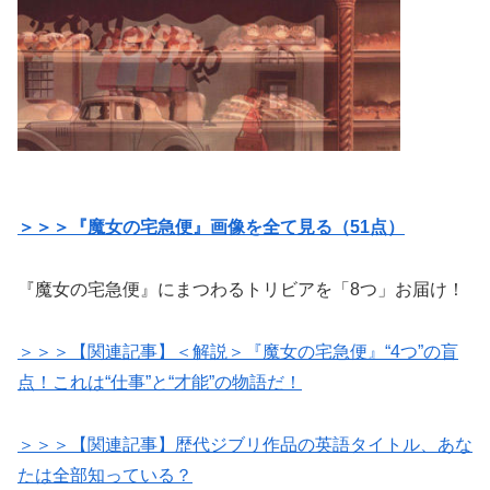
＞＞＞『魔女の宅急便』画像を全て見る（51点）
『魔女の宅急便』にまつわるトリビアを「8つ」お届け！
＞＞＞【関連記事】＜解説＞『魔女の宅急便』“4つ”の盲
点！これは“仕事”と“才能”の物語だ！
＞＞＞【関連記事】歴代ジブリ作品の英語タイトル、あな
たは全部知っている？