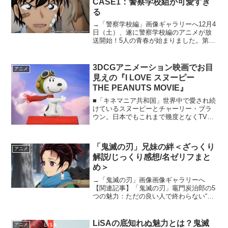
CASE1：警察学校組が可愛すぎ
る
→「警察学校編」画像ギャラリーへ12月4
日（土）、遂に警察学校編のアニメが放
送開始！5人の青春が始まりました。第1
弾は松田編です。観終わった直後は「警
察学校組カッコ良すぎる」「22歳の警察
学校組みんな若い」「可愛いすぎる、で
3DCGアニメーション映画でお目
アニメ
も現在の彼らを思...
見えの『I LOVE スヌーピー
THE PEANUTS MOVIE』
■「キネマニア共和国」世界中で愛され続
けているスヌーピーとチャーリー・ブラ
ウン。日本でもこれまで幾度となくTVや
映画でお目見えしてきた、あの人気キャ
ラクターが……。《キネマニア共和国～
レインボー通りの映画街～vol.72》3DCG
「鬼滅の刃」兄妹の絆＜ざっくり
アニメーシ...
アニメ
解説/じっくり感想/名ゼリフまと
め＞
→「鬼滅の刃」画像画像ギャラリーへ
【関連記事】「鬼滅の刃」竈門炭治郎の5
つの魅力：ただの良い人で終わらない“炭
治郎らしさ”とは過去に放送されたアニメ
「鬼滅の刃 竈門炭治郎立志編」が特別編
集版として放送される。本記事では、
LiSAの底知れぬ魅力とは？鬼滅
アニメ