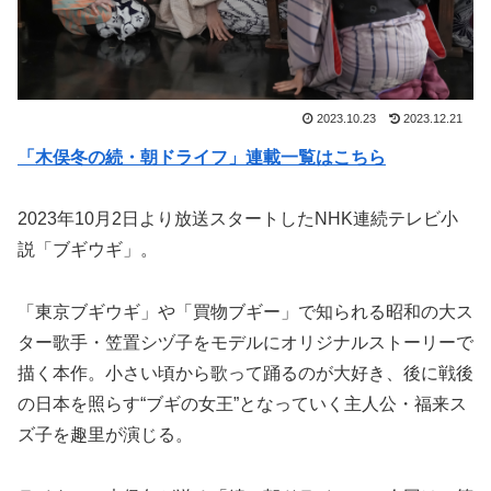
2023.10.23
2023.12.21
「木俣冬の続・朝ドライフ」連載一覧はこちら
2023年10月2日より放送スタートしたNHK連続テレビ小
説「ブギウギ」。
「東京ブギウギ」や「買物ブギー」で知られる昭和の大ス
ター歌手・笠置シヅ子をモデルにオリジナルストーリーで
描く本作。小さい頃から歌って踊るのが大好き、後に戦後
の日本を照らす“ブギの女王”となっていく主人公・福来ス
ズ子を趣里が演じる。