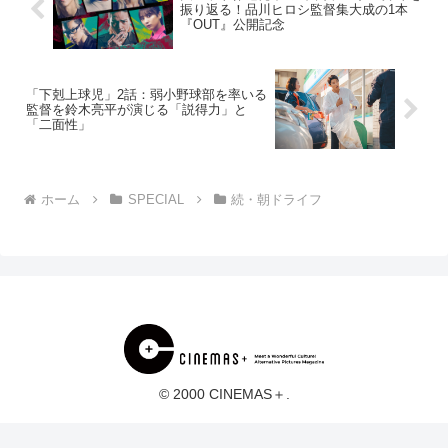
振り返る！品川ヒロシ監督集大成の1本
『OUT』公開記念
「下剋上球児」2話：弱小野球部を率いる
監督を鈴木亮平が演じる「説得力」と
「二面性」
ホーム
SPECIAL
続・朝ドライフ
© 2000 CINEMAS＋.