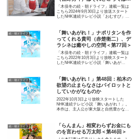
く【58回】
「木俣冬の続・朝ドライフ」連載一覧は
こちら2024年9月30日より放送スタート
したNHK連続テレビ小説「おむすび」。
平成“ど真ん中”の、2004年(平成16年)。ヒ
ロイン・米田結（よねだ・ゆい）は、福
岡・糸島で両親や祖父母と共に暮らして
「舞いあがれ！」ナポリタンを作
続・朝ドライフ
いた...
ってくれる貴司（赤楚衛二）、デ
ラシネは癒やしの空間＜第77回＞
「木俣冬の続・朝ドライフ」連載一覧は
こちら2022年10月3日より放映スタート
したNHK連続テレビ小説「舞いあが
れ！」。本作は、主人公・岩倉舞（福原
遥）がものづくりの町・東大阪と自然豊
かな長崎・五島列島で人との絆を育みな
「舞いあがれ！」第48回：柏木の
続・朝ドライフ
がら、空を飛ぶ夢に向...
欲望の止まらなさはパイロットと
していかがなものか
2022年10月3日より放映スタートした
NHK連続テレビ小説「舞いあがれ！」。
本作は、主人公が東大阪と自然豊かな長
崎・五島列島でさまざまな人との絆を育
みながら、空を飛ぶ夢に向かっていく挫
折と再生のストーリー。ものづくりの
「らんまん」相変わらずお金にも
続・朝ドライフ
町・東大阪で生まれ育...
のを言わせる万太郎＜第46回＞