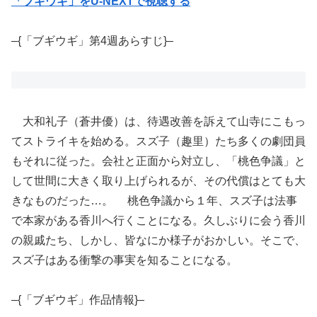
「ブギウギ」をU-NEXTで視聴する
–{「ブギウギ」第4週あらすじ}–
大和礼子（蒼井優）は、待遇改善を訴えて山寺にこもっ
てストライキを始める。スズ子（趣里）たち多くの劇団員
もそれに従った。会社と正面から対立し、「桃色争議」と
して世間に大きく取り上げられるが、その代償はとても大
きなものだった…。 桃色争議から１年、スズ子は法事
で本家がある香川へ行くことになる。久しぶりに会う香川
の親戚たち、しかし、皆なにか様子がおかしい。そこで、
スズ子はある衝撃の事実を知ることになる。
–{「ブギウギ」作品情報}–