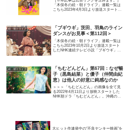
［※本記事は広告リンクを含みます。］
「木俣冬の続・朝ドライフ」連載一覧は
こちら2023年4月3日より放送スタートし
たNHK連続テレビ小説「らんまん」。
「日本の植物学の父」と呼ばれる高知県
出身の植物学者・牧野富太郎の人生をモ
「ブギウギ」茨田、羽鳥のライン
デルにオリジナルス...
続・朝ドライフ
ダンスがお見事＜第112回＞
「木俣冬の続・朝ドライフ」連載一覧は
こちら2023年10月2日より放送スタート
したNHK連続テレビ小説「ブギウギ」。
「東京ブギウギ」や「買物ブギー」で知
られる昭和の大スター歌手・笠置シヅ子
をモデルにオリジナルストーリーで描く
「ちむどんどん」第67回：なぜ暢
本作。歌って踊る...
続・朝ドライフ
子（黒島結菜）と優子（仲間由紀
恵）は他人の好意に鈍感なのか
＞＞＞「ちむどんどん」の画像を全て見
る2022年4月11日より放映スタートした
NHK朝ドラ「ちむどんどん」。沖縄の本
土復帰50年に合わせて放映される本作
は、復帰前の沖縄を舞台に、沖縄料理に
夢をかける主人公と支え合う兄妹たちの
絆を描くストーリ...
大ヒット作連発中の“不良ヤンキー映画”を