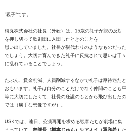
”親子”です。
梅丸株式会社の社長（升毅）は、15歳の礼子が親の反対
を押し切って歌劇団に入団したときのことを
思い出していました。社長が親代わりのようなものだった
でしょう。大切に育んできた礼子に反抗されて思いは千々
に乱れていることでしょう。
たぶん、賃金削減、人員削減するなかで礼子は厚待遇だと
おもいます。礼子は自分のことだけでなく仲間のことも平
等に大切にしたくて、社長の庇護のもとから飛び出したの
では（勝手な想像ですが）。
USKでは、連日、公演再開を求める観客たちが劇場に集
まっていて、
林部長（橋本じゅん）
や
アオイ（翼和希）
た