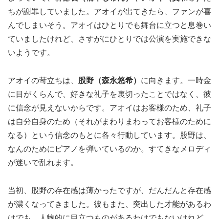
ちが謝罪していました。アオイが出てきたら、ファンが喜
んでしまいそう。アオイはひとりでも舞台に立つと息巻い
ていましたけれど、さすがにひとりでは公演を実施できな
いようです。
アオイの苛立ちは、
股野（森永悠希）
に向きます。一時金
に目がくらんで、好きな礼子を裏切ったことではなく、彼
に信念が見えないからです。アオイはお客様のため、礼子
は自分自身のため（それがまわりまわってお客様のために
なる）という信念のもとに各々行動しています。股野は、
なんのためにピアノを弾いているのか。すてきなメロディ
が迷いで乱れます。
当初、股野の存在感は薄かったですが、だんだんと存在感
が濃くなってきました。彼もまた、突出した才能があるわ
けでも、人物的に目立つものがあるわけでもないけれど、