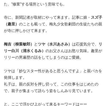
た、”修業”する場所という意味でも。
寺に、新聞記者が取材にやって来ます。記事に娘・
スズ子
（趣里）
のことも載って、梅丸少女歌劇団の生徒たちの親
が寺に押しかけて来ます。
梅吉（柳葉敏郎）
と
ツヤ（水川あさみ）
は応援気分で、
リ
リー白川（清水くるみ）
のお父さんはお怒り気味。趣里が
リリーの男遍歴の話をしてしまうのはご愛嬌。
ツヤは「妙なスター性があると思うんですよ」と親バカを
発揮します。
礼子は、親の反対を押し切って、この仕事をはじめたの
で、親子が集まって語らう姿をしんみり見ています。
と、ここで浮かび上がって来るキーワードはーー