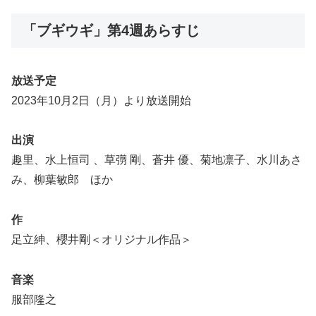
「ブギウギ」第4週あらすじ
放送予定
2023年10月2日（月）より放送開始
出演
趣里、水上恒司 、草彅 剛、蒼井 優、菊地凛子、水川あさ
み、柳葉敏郎 ほか
作
足立紳、櫻井剛＜オリジナル作品＞
音楽
服部隆之