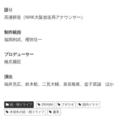
語り
高瀬耕造（NHK大阪放送局アナウンサー）
制作統括
福岡利武、櫻井壮一
プロデューサー
橋爪國臣
演出
福井充広、鈴木航、二見大輔、泉並敬眞、盆子原誠 ほか
続・朝ドライフ
DRAMA
ブギウギ
国内ドラマ
木俣冬の続・朝ドライフ
趣里