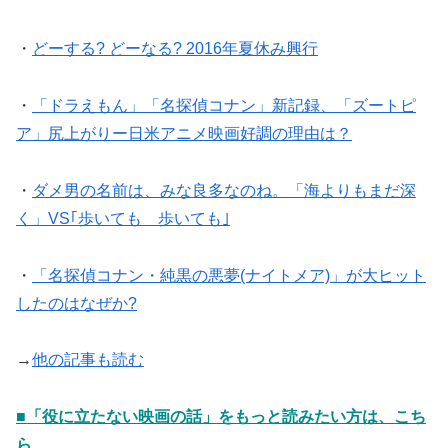
・
どーする? どーなる? 2016年夏休み興行
・
「ドラえもん」「名探偵コナン」新記録、「ズートピ
ア」尻上がりー日米アニメ映画好調の理由は？
・
ダメ男の名前は、みな良多なのね。「海よりもまだ深
く」VS｢歩いても 歩いても｣
・
「名探偵コナン・純黒の悪夢(ナイトメア)」が大ヒット
したのはなぜか?
→
他の記事も読む
■「役に立たない映画の話」をもっと読みたい方は、こち
ら