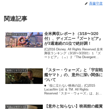
斉藤守彦
関連記事
全米興収レポート（3/18〜3/20
映画ビジネスコラム
付）、ディズニー『ズートピア』
が3週連続の1位で絶好調！
(C)2016 Disney. All Rights Reserved.全米
興収ランキング（3/18〜3/20付）１『ズ
ートピア』（→）２『The Divergent
Series: Allegiant』（New）３『天国から
の奇跡』（Ne...
「スター・ウォーズ」と「宇宙戦
映画ビジネスコラム
艦ヤマト」の、意外に深い関係に
ついて
■「役に立たない映画の話」(C)2015
Lucasfilm Ltd. & TM. All Rights
Reserved「スター・ウォーズ」は、おっ
さんのもの?先輩 「スター・ウォーズ／
フォースの覚醒」は見た?後輩 もちろん
ですよ。先輩 ...
【意外と知らない】映画館の鑑賞
映画ビジネスコラム