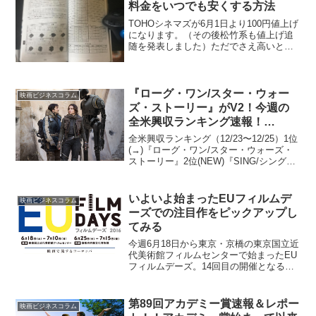
料金をいつでも安くする方法
TOHOシネマズが6月1日より100円値上げ
になります。（その後松竹系も値上げ追
随を発表しました）ただでさえ高いとい
う印象を持たれることの多い映画館のチ
ケット代ですが、100円の値上げはさらに
そのイメージを強くしそうです。しか
し、日本の映画...
『ローグ・ワン/スター・ウォー
映画ビジネスコラム
ズ・ストーリー』がV2！今週の
全米興収ランキング速報！
[12/23・24・25版]
全米興収ランキング（12/23〜12/25）1位
(→)『ローグ・ワン/スター・ウォーズ・
ストーリー』2位(NEW)『SING/シング』
3位(NEW)『パッセンジャー』4位(NEW)
『Why Him？』5位(NEW)『アサシン・ク
リード』6位...
いよいよ始まったEUフィルムデ
映画ビジネスコラム
ーズでの注目作をピックアップし
てみる
今週6月18日から東京・京橋の東京国立近
代美術館フィルムセンターで始まったEU
フィルムデーズ。14回目の開催となる今
年は、26のEU加盟国から長編作品と短編
集、計30プログラムが上映されます。毎
年初夏に開催され、日本未公開の作品か
第89回アカデミー賞速報＆レポー
映画ビジネスコラム
ら、各映画...