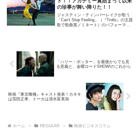
ト！！アカデミー賞始まって以来
の珍事が舞い降りた！！
ジャスティン・ティンバーレイクが歌う
「Can’t Stop Feeling」（『Trolls』の主題
歌で歌曲賞ノミネート）のパフォーマン
スから幕を開けた第89回アカデミー賞授
賞式。 今年の司会を務めたのは「ジミ
ー・キンメル・ライブ！」でおな...
「ハリー・ポッター」を最後からでも見
る意義と、金曜ロードSHOW!のこれから
映画『東京喰種』キャスト発表！カネキ
は窪田正孝、トーカは清水富美加
ホーム
REGULAR
映画ビジネスコラム