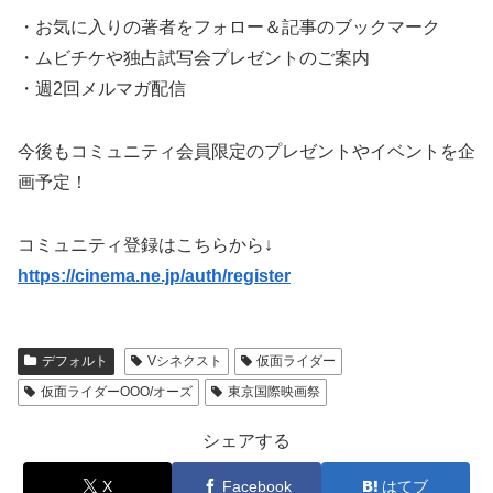
・お気に入りの著者をフォロー＆記事のブックマーク
・ムビチケや独占試写会プレゼントのご案内
・週2回メルマガ配信
今後もコミュニティ会員限定のプレゼントやイベントを企
画予定！
コミュニティ登録はこちらから↓
https://cinema.ne.jp/auth/register
デフォルト
Vシネクスト
仮面ライダー
仮面ライダーOOO/オーズ
東京国際映画祭
シェアする
X
Facebook
はてブ