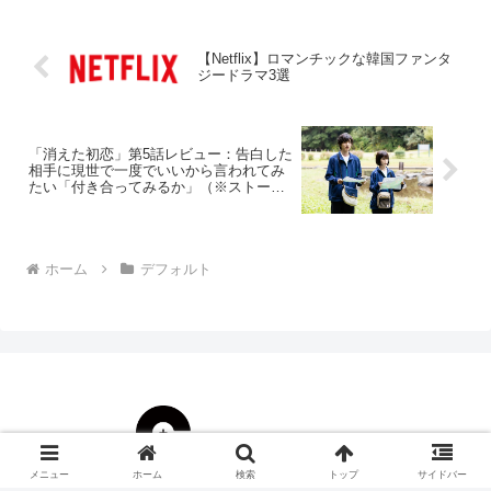
スドラマだ。「この作...
【Netflix】ロマンチックな韓国ファンタ
ジードラマ3選
「消えた初恋」第5話レビュー：告白した
相手に現世で一度でいいから言われてみ
たい「付き合ってみるか」（※ストーリ
ーネタバレあり）
ホーム
デフォルト
メニュー
ホーム
検索
トップ
サイドバー
© 2000 CINEMAS＋.