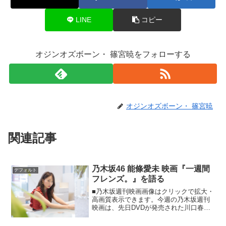
LINE
コピー
オジンオズボーン・ 篠宮暁をフォローする
オジンオズボーン・ 篠宮暁
関連記事
乃木坂46 能條愛未 映画『一週間
デフォルト
フレンズ。』を語る
■乃木坂週刊映画画像はクリックで拡大・
高画質表示できます。今週の乃木坂週刊
映画は、先日DVDが発売された川口春奈
さん＆山﨑賢人さん主演の『一週間フレ
ンズ。』について語って頂きました。