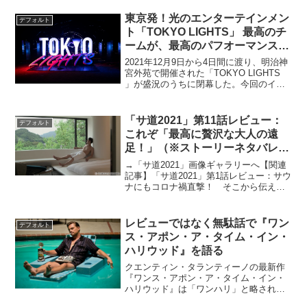
「切ない恋愛映画？」とファーストイン
東京発！光のエンターテインメン
プレッションで思う方も...
デフォルト
ト「TOKYO LIGHTS」 最高のチ
ームが、最高のパフオーマンスで
魅せた4日間！
2021年12月9日から4日間に渡り、明治神
宮外苑で開催された「TOKYO LIGHTS
」が盛況のうちに閉幕した。今回のイベ
ントでもっとも注目されていた
「REFLECTION いのりのひかり」では、
最先端XR（クロスリアリティ）技術を活
「サ道2021」第11話レビュー：
デフォルト
用...
これぞ「最高に贅沢な大人の遠
足！」（※ストーリーネタバレあ
り）
→「サ道2021」画像ギャラリーへ【関連
記事】「サ道2021」第1話レビュー：サウ
ナにもコロナ禍直撃！ そこから伝える
ものとは？【関連記事】「サ道2021」第2
話レビュー：サウナには雑念や仕事の愚
痴を消す効用あり！ 錦糸町・黄金湯に
レビューではなく無駄話で『ワン
デフォルト
早くイキ...
ス・アポン・ア・タイム・イン・
ハリウッド』を語る
クエンティン・タランティーノの最新作
『ワンス・アポン・ア・タイム・イン・
ハリウッド』は「ワンハリ」と略される
が、そういえば『ワンス・アポン・ア・