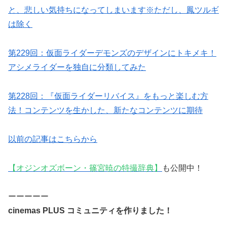
と、悲しい気持ちになってしまいます※ただし、鳳ツルギ
は除く
第229回：仮面ライダーデモンズのデザインにトキメキ！
アシメライダーを独自に分類してみた
第228回：『仮面ライダーリバイス』をもっと楽しむ方
法！コンテンツを生かした、新たなコンテンツに期待
以前の記事はこちらから
【オジンオズボーン・篠宮暁の特撮辞典】
も公開中！
ーーーーー
cinemas PLUS コミュニティを作りました！