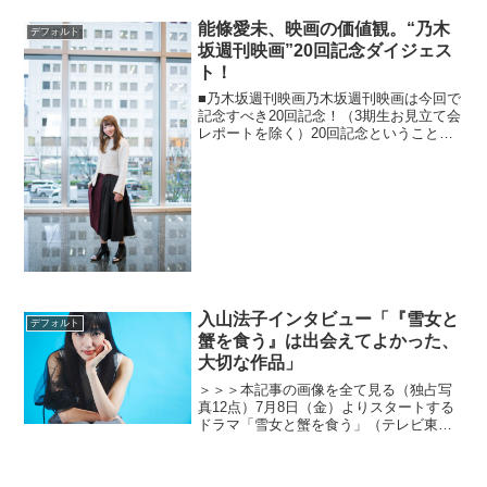
タイム・イン・チャイナ』も「ワンチャ
イ」と呼ばれていた。木村拓哉を「キム
能條愛未、映画の価値観。“乃木
デフォルト
タク」と、ジミ・ヘンドリ...
坂週刊映画”20回記念ダイジェス
ト！
■乃木坂週刊映画乃木坂週刊映画は今回で
記念すべき20回記念！（3期生お見立て会
レポートを除く）20回記念ということ
で、今回は今まで能條さんが語ってきた
様々な映画の価値観について振り返るダ
イジェスト回。振り返ってみるとわかる
能條さんの映画の価...
入山法子インタビュー「『雪女と
デフォルト
蟹を食う』は出会えてよかった、
大切な作品」
＞＞＞本記事の画像を全て見る（独占写
真12点）7月8日（金）よりスタートする
ドラマ「雪女と蟹を食う」（テレビ東京
系）でミステリアスな人妻・彩女を演じ
る入山法子。本作は愛と死をテーマに、
東京から北海道まで旅するラブサスペン