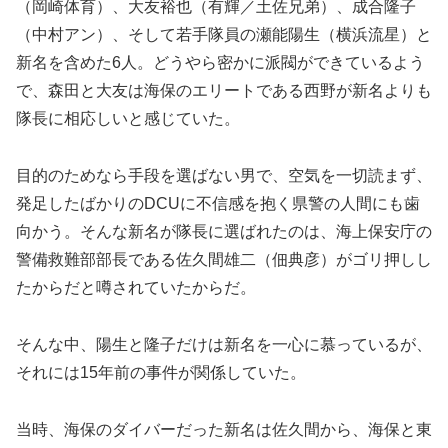
（岡崎体育）、大友裕也（有輝／土佐兄弟）、成合隆子
（中村アン）、そして若手隊員の瀬能陽生（横浜流星）と
新名を含めた6人。どうやら密かに派閥ができているよう
で、森田と大友は海保のエリートである西野が新名よりも
隊長に相応しいと感じていた。
目的のためなら手段を選ばない男で、空気を一切読まず、
発足したばかりのDCUに不信感を抱く県警の人間にも歯
向かう。そんな新名が隊長に選ばれたのは、海上保安庁の
警備救難部部長である佐久間雄二（佃典彦）がゴリ押しし
たからだと噂されていたからだ。
そんな中、陽生と隆子だけは新名を一心に慕っているが、
それには15年前の事件が関係していた。
当時、海保のダイバーだった新名は佐久間から、海保と東