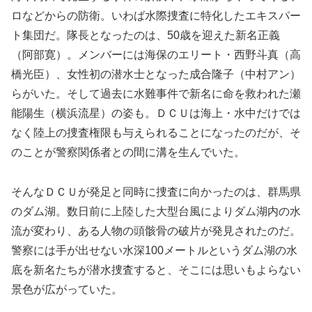
ロなどからの防衛。いわば水際捜査に特化したエキスパー
ト集団だ。隊長となったのは、50歳を迎えた新名正義
（阿部寛）。メンバーには海保のエリート・西野斗真（高
橋光臣）、女性初の潜水士となった成合隆子（中村アン）
らがいた。そして過去に水難事件で新名に命を救われた瀬
能陽生（横浜流星）の姿も。ＤＣＵは海上・水中だけでは
なく陸上の捜査権限も与えられることになったのだが、そ
のことが警察関係者との間に溝を生んでいた。
そんなＤＣＵが発足と同時に捜査に向かったのは、群馬県
のダム湖。数日前に上陸した大型台風によりダム湖内の水
流が変わり、ある人物の頭骸骨の破片が発見されたのだ。
警察には手が出せない水深100メートルというダム湖の水
底を新名たちが潜水捜査すると、そこには思いもよらない
景色が広がっていた。