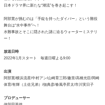
日本ドラマ界に新たな“潮流”を巻き起こす！
阿部寛が挑むのは「手錠を持ったダイバー」という難役
舞台は“水中事件”へ！
水難事故とそこに隠された謎に迫るウォーターミステリ
ー！
放送日時
2022年1月スタート 毎週日曜よる9:00
出演
阿部寛/横浜流星/中村アン/山崎育三郎/趣里/高橋光臣/岡崎
体育/有輝（土佐兄弟）/佃典彦/春風亭昇太/市川実日子
プロデューサー
伊與田英徳