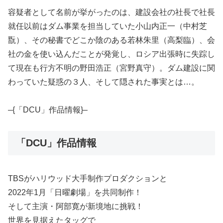
容疑者として名前が挙がったのは、建設会社の社長で社長
就任以前はダム事業を担当していた小山内正一（中村芝
翫）、その秘書でどこか陰のある若林朱里（高梨臨）、会
社の金を使い込んだことが発覚し、ロシア出張時に失踪し
て現在も行方不明の野田浩正（宮野真守）。ダム建設に関
わっていた疑惑の３人、そして隠された事実とは…。
–{「DCU」作品情報}–
「DCU」作品情報
TBSがハリウッド大手制作プロダクションと
2022年1月「日曜劇場」を共同制作！
そして主演・阿部寛が新境地に挑戦！
世界を見据えたタッグで