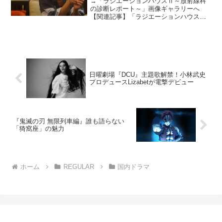
→「ラジエーションハウスⅡ～放射線科
の診断レポート～」画像ギャラリーへ
【関連記事】「ラジエーションハウス
Ⅱ」第1話レビュー【関連記事】「ラジエ
ーションハウスⅡ」第2話レビュー【関連
記事】「ラジエーションハウスⅡ」第3話
レビュー【関連記事】「...
日曜劇場『DCU』主題歌解禁！小林武史
プロデュースLizabetが電撃デビュー
『鬼滅の刃 無限列車編』誰も語らない
「猗窩座」の魅力
ホーム
REGULAR
国内ドラマ