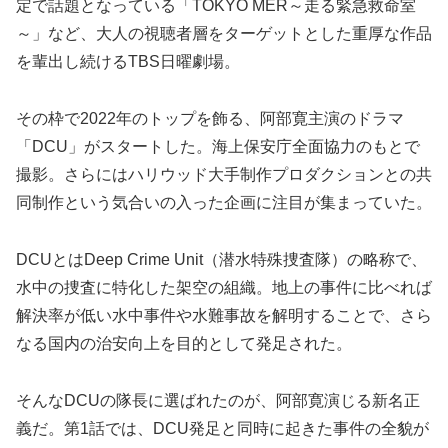
定で話題となっている「TOKYO MER～走る緊急救命室
～」など、大人の視聴者層をターゲットとした重厚な作品
を輩出し続けるTBS日曜劇場。
その枠で2022年のトップを飾る、阿部寛主演のドラマ
「DCU」がスタートした。海上保安庁全面協力のもとで
撮影。さらにはハリウッド大手制作プロダクションとの共
同制作という気合いの入った企画に注目が集まっていた。
DCUとはDeep Crime Unit（潜水特殊捜査隊）の略称で、
水中の捜査に特化した架空の組織。地上の事件に比べれば
解決率が低い水中事件や水難事故を解明することで、さら
なる国内の治安向上を目的として発足された。
そんなDCUの隊長に選ばれたのが、阿部寛演じる新名正
義だ。第1話では、DCU発足と同時に起きた事件の全貌が