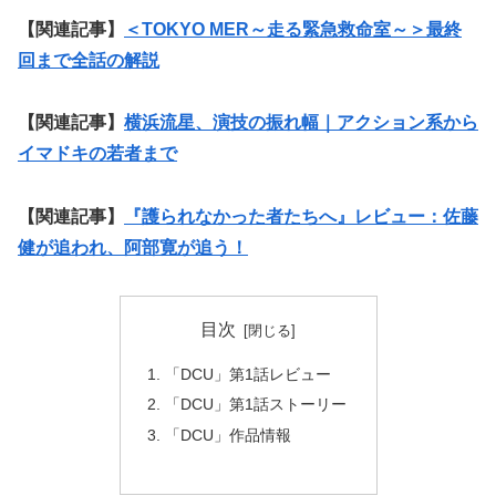
【関連記事】
＜TOKYO MER～走る緊急救命室～＞最終
回まで全話の解説
【関連記事】
横浜流星、演技の振れ幅｜アクション系から
イマドキの若者まで
【関連記事】
『護られなかった者たちへ』レビュー：佐藤
健が追われ、阿部寛が追う！
目次
「DCU」第1話レビュー
「DCU」第1話ストーリー
「DCU」作品情報