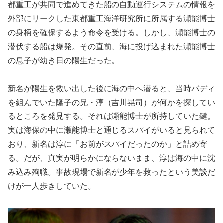
都重工が共同で進めてきた船の自動運行システムの情報を
外部にリークした東都重工海洋研究所に所属する瀬能博士
の身柄を確保するよう命令を受ける。しかし、瀬能博士の
潜伏する船は爆発。その直前、海に投げ込まれた瀬能博士
の息子が幼き日の陽生だった。
新名が陽生を救い出した後に海の中へ潜ると、当時バディ
を組んでいた隆子の兄・淳（吉川晃司）が何かを探してい
るところを発見する。それは瀬能博士が所持していた鍵。
実は海保の中に瀬能博士と通じるスパイがいると見られて
おり、新名は淳に「お前がスパイだったのか」と詰め寄
る。だが、真実が明らかにならないまま、淳は海の中に沈
み込み殉職。事故現場で新名が少年を救ったという美談だ
けが一人歩きしていた。