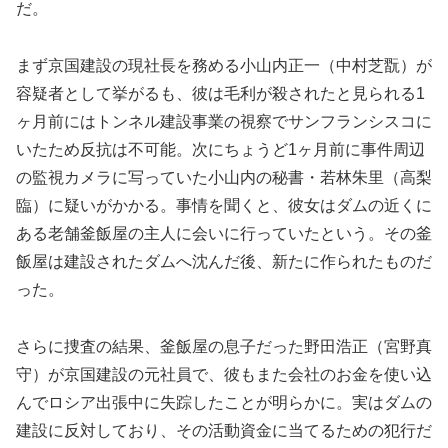
だ。
まず京国建設の現社長を務める小山内正一（中村芝翫）が
容疑者として挙がるも、彼は毛利が殺されたと見られる1
ヶ月前にはトンネル建設事業の視察でサンフランシスコに
いたため反抗は不可能。次にちょうど1ヶ月前に事件周辺
の監視カメラに写っていた小山内の秘書・若林朱里（高梨
臨）に疑いがかかる。事情を聞くと、彼女はダムの近くに
ある老舗釜飯屋の主人に会いに行っていたという。その釜
飯屋は建設されたダムへ沈んだ後、新たに作られたものだ
った。
さらに捜査の結果、釜飯屋の息子だった野田浩正（宮野真
守）が京国建設の元社員で、彼もまた会社のお金を使い込
んでロシア出張中に失踪したことが明らかに。実はダムの
建設に反対しており、その活動資金に当てるための犯行だ