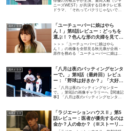
俳優の芳根京子が主演、重岡大毅（ジャ
ニーズWEST）が共演する日本テレビ系
ドラマ、「それってパクリじゃないです
か？」が2023年4月12日、22時からスタ
ートする。原作は、奥乃桜子の「それっ
てパクリじゃないですか？～新米知的財
「ユーチューバーに娘はやら
国内ドラマ
産部員のお仕事...
ん！」第8話レビュー：どっちを
選ぶ！？色んな形の夫婦を見て、
千紗が出した答え（※ストーリー
＞＞＞「ユーチューバーに娘はやら
ネタバレあり）
ん！」の画像を全部見る秋元康が企画・
原作を務める「ユーチューバーに娘はや
らん！」で、佐々木希がテレ東初主演を
飾る。人生最高で最悪な日を過ごしたヒ
ロインはテレビ局員とユーチューバー、
「八月は夜のバッティングセンタ
国内ドラマ
どちらを選ぶのか！？ 金子ノ...
ーで。」第9話（最終回）レビュ
ー：「野球は好きか？」「大好
き！」「じゃあ大丈夫だ」感涙の
→「八月は夜のバッティングセンター
ラスト。ありがとうハチナイ（※
で。」第9話の画像ギャラリーへ【関連記
事】「八月は夜のバッティングセンター
ストーリーネタバレあり）
で。」第1話レビュー【関連記事】「八月
は夜のバッティングセンターで。」第2話
レビュー【関連記事】「八月は夜のバッ
「ラジエーションハウスⅡ」第5
国内ドラマ
ティングセンターで。...
話レビュー：医者が優先するのは
金か？人の命か？（※ストーリー
ネタバレあり）