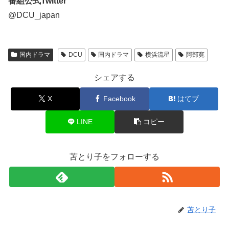
番組公式Twitter
@DCU_japan
国内ドラマ
DCU
国内ドラマ
横浜流星
阿部寛
シェアする
X
Facebook
はてブ
LINE
コピー
苫とり子をフォローする
苫とり子