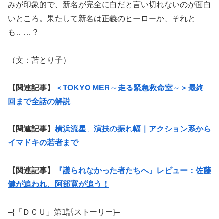
みが印象的で、新名が完全に白だと言い切れないのが面白
いところ。果たして新名は正義のヒーローか、それと
も……？
（文：苫とり子）
【関連記事】
＜TOKYO MER～走る緊急救命室～＞最終
回まで全話の解説
【関連記事】
横浜流星、演技の振れ幅｜アクション系から
イマドキの若者まで
【関連記事】
『護られなかった者たちへ』レビュー：佐藤
健が追われ、阿部寛が追う！
–{「ＤＣＵ」第1話ストーリー}–