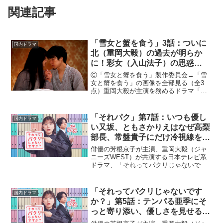
関連記事
「雪女と蟹を食う」3話：ついに
国内ドラマ
北（重岡大毅）の過去が明らか
に！彩女（入山法子）の思惑
は……？
Ⓒ「雪女と蟹を食う」製作委員会→「雪
女と蟹を食う」の画像を全部見る（全3
点）重岡大毅が主演を務めるドラマ「雪
女と蟹を食う」が2022年7月8日より放送
を開始した。冤罪により人生を狂わされ
た男・北（重岡）が死ぬ前に蟹を食べよ
「それパク」第7話：いつも優し
国内ドラマ
うと思い立ち、図書...
い又坂、ともさかりえはなぜ高梨
部長、常盤貴子にだけ冷視線を送
るのか？
俳優の芳根京子が主演、重岡大毅（ジャ
ニーズWEST）が共演する日本テレビ系
ドラマ、「それってパクリじゃないです
か？」が2023年4月12日、22時からスタ
ートする。原作は、奥乃桜子の「それっ
てパクリじゃないですか？～新米知的財
「それってパクリじゃないです
国内ドラマ
産部員のお仕事...
か？」第5話：テンパる亜季にそ
っと寄り添い、優しさを見せる北
脇。2人のアッチも気になる。