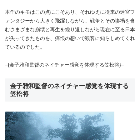
本作のキモはこの点にこそあり、それゆえに従来の迷宮フ
ァンタジーから大きく飛躍しながら、戦争とその惨禍を含
むさまざまな崩壊と再生を繰り返しながら現在に至る日本
が失ってきたものを、痛恨の想いで観客に知らしめてくれ
ているのでした。
–{金子雅和監督のネイチャー感覚を体現する笠松将}–
金子雅和監督のネイチャー感覚を体現する
笠松将