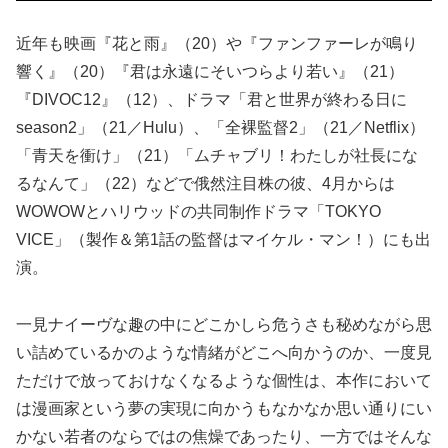
近年も映画『花と雨』（20）や『ファンファーレが鳴り
響く』（20）『君は永遠にそいつらより若い』（21）
『DIVOC12』（12）、ドラマ「君と世界が終わる日に
season2」（21／Hulu）、「全裸監督2」（21／Netflix）
「青天を衝け」（21）「ムチャブリ！わたしが社長にな
るなんて」（22）などで俄然注目株の彼、4月からは
WOWOWとハリウッドの共同制作ドラマ「TOKYO
VICE」（製作＆第1話の監督はマイケル・マン！）にも出
演。
一見ナイーヴな趣の中にどこかしら危うさも秘めながら思
い詰めているかのような情緒がどこへ向かうのか、一度見
ただけで放っておけなくなるような個性は、本作において
は漫画家という夢の実現に向かうもなかなか思い通りにい
かない若者のならではの焦燥であったり、一方ではそんな