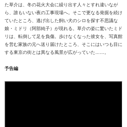
た草介は、冬の花火大会に繰り出す人々とすれ違いなが
ら、誰もいない夜の工事現場へ。そこで更なる発掘を続け
ていたところ、逃げ出した飼い犬のシロを探す不思議な
娘・ミドリ（阿部純子）が現れる。草介の姿に驚いたミド
リは、転倒して足を負傷。歩けなくなった彼女を、写真館
を営む家族の元へ送り届けたところ、そこにはいつも目に
する東京の街とは異なる風景が広がっていた……。
予告編