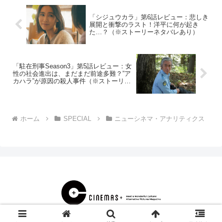
「シジュウカラ」第6話レビュー：悲しき
展開と衝撃のラスト！洋平に何が起き
た…？（※ストーリーネタバレあり）
「駐在刑事Season3」第5話レビュー：女
性の社会進出は、まだまだ前途多難？”ア
カハラ”が原因の殺人事件（※ストーリー
ネタバレあり）
ホーム
SPECIAL
ニューシネマ・アナリティクス
© 2000 CINEMAS＋.