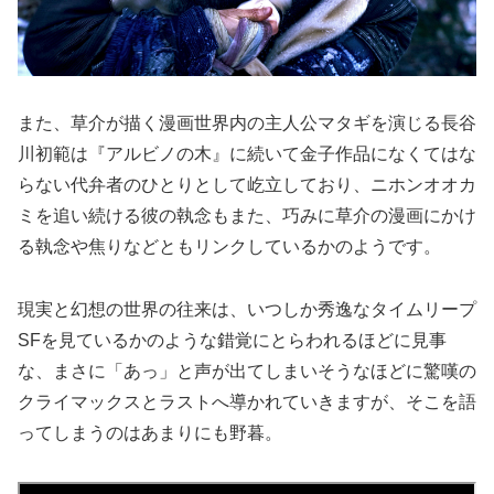
また、草介が描く漫画世界内の主人公マタギを演じる長谷
川初範は『アルビノの木』に続いて金子作品になくてはな
らない代弁者のひとりとして屹立しており、ニホンオオカ
ミを追い続ける彼の執念もまた、巧みに草介の漫画にかけ
る執念や焦りなどともリンクしているかのようです。
現実と幻想の世界の往来は、いつしか秀逸なタイムリープ
SFを見ているかのような錯覚にとらわれるほどに見事
な、まさに「あっ」と声が出てしまいそうなほどに驚嘆の
クライマックスとラストへ導かれていきますが、そこを語
ってしまうのはあまりにも野暮。