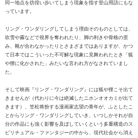
同一地点を彷徨い歩いてしまう現象を指す登山用語にもな
っています。
リング・ワンダリングしてしまう理由そのものとしては、
吹雪や霧などで視界を奪われたり、脚の利きや骨格の歪
み、靴が合わなかったりとさまざまではありますが、かつ
て日本ではこういった不可解な現象に見舞われたとき「狐
や狸に化かされた」みたいな言われ方がなされていまし
た。
そして映画『リング・ワンダリング』には狐や狸こそ出て
きませんが（代わりに今は絶滅したニホンオオカミが出て
きます）、笠松将扮する漫画家志望の青年が、ふとしたこ
とからリング・ワンダリングしていき、いつしかそれが自
分の作品にも強く影響を及ぼしていくという多重構造のス
ピリチュアル・ファンタジーの中から、現代社会から消え