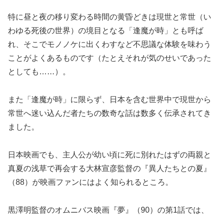
特に昼と夜の移り変わる時間の黄昏どきは現世と常世（い
わゆる死後の世界）の境目となる「逢魔が時」とも呼ば
れ、そこでモノノケに出くわすなど不思議な体験を味わう
ことがよくあるものです（たとえそれが気のせいであった
としても……）。
また「逢魔が時」に限らず、日本を含む世界中で現世から
常世へ迷い込んだ者たちの数奇な話は数多く伝承されてき
ました。
日本映画でも、主人公が幼い頃に死に別れたはずの両親と
真夏の浅草で再会する大林宣彦監督の『異人たちとの夏』
（88）が映画ファンにはよく知られるところ。
黒澤明監督のオムニバス映画『夢』（90）の第1話では、