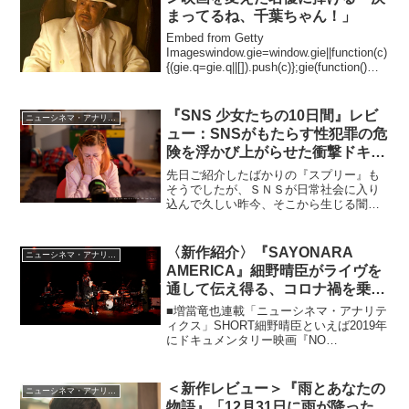
まってるね、千葉ちゃん！」
Embed from Getty
Imageswindow.gie=window.gie||function(c)
{(gie.q=gie.q||[]).push(c)};gie(function()
{gie.widgets.load({id...
『SNS 少女たちの10日間』レビ
ニューシネマ・アナリティクス
ュー：SNSがもたらす性犯罪の危
険を浮かび上がらせた衝撃ドキュ
メンタリー！
先日ご紹介したばかりの『スプリー』も
そうでしたが、ＳＮＳが日常社会に入り
込んで久しい昨今、そこから生じる闇も
年々ドス黒くエスカレートしていること
を改めて痛感させられるドキュメンタリ
ー映画です。オーディションで童顔の女
〈新作紹介〉『SAYONARA
ニューシネマ・アナリティクス
優を3人選び、12歳の少...
AMERICA』細野晴臣がライヴを
通して伝え得る、コロナ禍を乗り
越える自由の意思
■増當竜也連載「ニューシネマ・アナリテ
ィクス」SHORT細野晴臣といえば2019年
にドキュメンタリー映画『NO
SMOKING』が公開されたばかりだった
ので、立て続けに第2弾？と思いきや、こ
れがコロナ禍の音楽界はもとよりエンタ
＜新作レビュー＞『雨とあなたの
ニューシネマ・アナリティクス
テインメントの...
物語』「12月31日に雨が降った