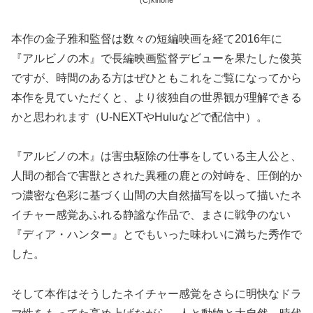
本作の金子雅和監督は数々の短編映画を経て2016年に
『アルビノの木』で長編映画監督デビューを果たした俊英
ですが、時間のある方はぜひともこれをご覧になってから
本作を見ていただくと、より彼独自の世界観が理解できる
かと思われます（U-NEXTやHuluなどで配信中）。
『アルビノの木』は害虫駆除の仕事をしている主人公と、
人間の都合で害獣とされた異種の鹿との対峙を、圧倒的か
つ濃密な色彩に基づく山間の大自然描写を以って描いたネ
イチャー感覚あふれる静謐な作品で、まさに戦争のない
『ディア・ハンター』とでもいった味わいに満ちた秀作で
した。
そして本作はそうしたネイチャー感覚をさらに明快なドラ