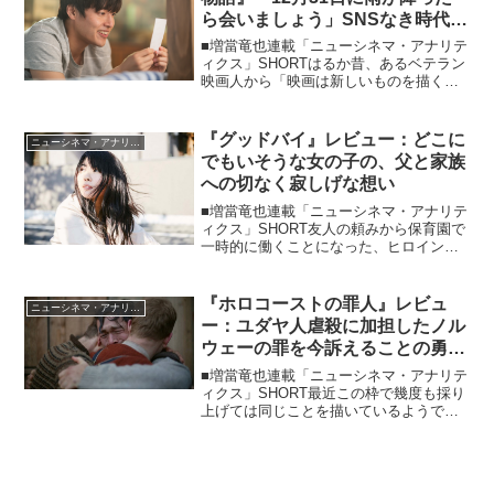
ら会いましょう」SNSなき時代、
手紙がもたらすラブストーリー。
■増當竜也連載「ニューシネマ・アナリテ
ィクス」SHORTはるか昔、あるベテラン
映画人から「映画は新しいものを描くよ
りも、むしろ古きものを魅力的に描くの
に長けたジャンルなんだよ」と言われた
ことがありました。（そんなもんかな？
『グッドバイ』レビュー：どこに
ニューシネマ・アナリティクス
と当時は思ったもの...
でもいそうな女の子の、父と家族
への切なく寂しげな想い
■増當竜也連載「ニューシネマ・アナリテ
ィクス」SHORT友人の頼みから保育園で
一時的に働くことになった、ヒロインさ
くら（福田麻由子）の物語。彼女はそこ
で出会った園児の父親（池上幸平）に、
自分が幼い頃から離れて暮らす実父（吉
『ホロコーストの罪人』レビュ
ニューシネマ・アナリティクス
家章人）と似たもの...
ー：ユダヤ人虐殺に加担したノル
ウェーの罪を今訴えることの勇気
と意義
■増當竜也連載「ニューシネマ・アナリテ
ィクス」SHORT最近この枠で幾度も採り
上げては同じことを描いているようでも
ありますが、ナチスによるユダヤ人虐殺
のホロコーストをめぐる映画がこのとこ
ろ驚くほど多く製作されては、日本でも
上映されています。...