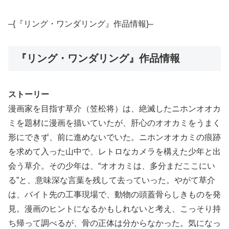
–{『リング・ワンダリング』作品情報}–
『リング・ワンダリング』作品情報
ストーリー
漫画家を目指す草介（笠松将）は、絶滅したニホンオオカ
ミを題材に漫画を描いていたが、肝心のオオカミをうまく
形にできず、前に進めないでいた。ニホンオオカミの痕跡
を求めて入った山中で、レトロなカメラを構えた少年と出
会う草介。その少年は、“オオカミは、多分まだここにい
る”と、意味深な言葉を残して去っていった。やがて草介
は、バイト先の工事現場で、動物の頭蓋骨らしきものを発
見。漫画のヒントになるかもしれないと考え、こっそり持
ち帰って調べるが、骨の正体は分からなかった。気になっ