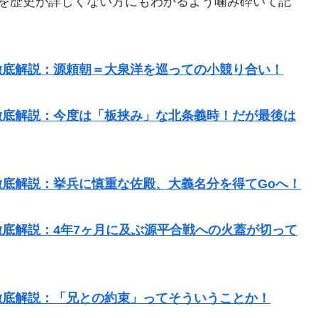
説を歴史が詳しくない方にもわかるよう噛み砕いて記
 徹底解説：源頼朝＝大泉洋を巡っての小競り合い！
 徹底解説：今度は「板挟み」な北条義時！だが最後は
徹底解説：挙兵に慎重な佐殿、大義名分を得てGoへ！
徹底解説：4年7ヶ月に及ぶ源平合戦への火蓋が切って
 徹底解説：「兄との約束」ってそういうことか！