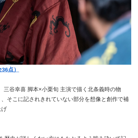
36点）
」。三谷幸喜 脚本×小栗旬 主演で描く北条義時の物
り、そこに記されきれていない部分を想像と創作で補
上げ