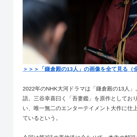
＞＞＞「鎌倉殿の13人」の画像を全て見る（全
2022年のNHK大河ドラマは「鎌倉殿の13人
語。三谷幸喜曰く「吾妻鑑」を原作としてお
い、唯一無二のエンターテイメント大作に仕
ているという。