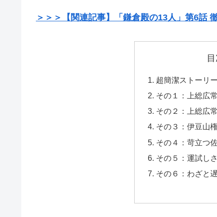
＞＞＞【関連記事】「鎌倉殿の13人」第6話
目
超簡潔ストーリ
その１：上総広
その２：上総広
その３：伊豆山
その４：苛立つ
その５：運試し
その６：わざと