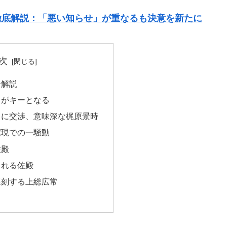
 徹底解説：「悪い知らせ」が重なるも決意を新たに
次
ー解説
常がキーとなる
常に交渉、意味深な梶原景時
権現での一騒動
佐殿
される佐殿
遅刻する上総広常