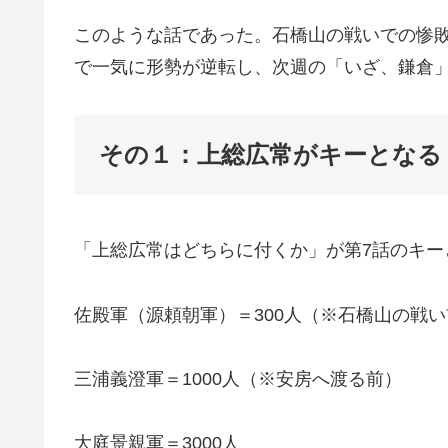
このような話であった。石橋山の戦いでの惨
で一気に形勢が逆転し、次週の「いざ、鎌倉
その１：上総広常がキーとなる
「上総広常はどちらに付くか」が第7話のキー
佐殿軍（源頼朝軍）＝300人（※石橋山の戦い
三浦義澄軍＝1000人（※安房へ渡る前）
大庭景親軍＝3000人