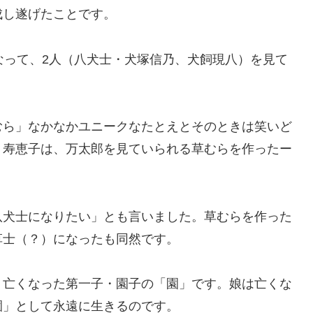
成し遂げたことです。
なって、2人（八犬士・犬塚信乃、犬飼現八）を見て
むら」なかなかユニークなたとえとそのときは笑いど
。寿恵子は、万太郎を見ていられる草むらを作ったー
。
八犬士になりたい」とも言いました。草むらを作った
草士（？）になったも同然です。
、亡くなった第一子・園子の「園」です。娘は亡くな
園」として永遠に生きるのです。