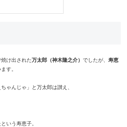
で焼け出された
万太郎（神木隆之介）
でしたが、
寿恵
います。
えちゃんじゃ」と万太郎は讃え、
。
たという寿恵子。