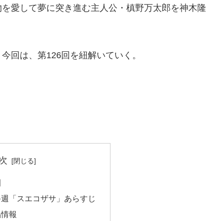
物を愛して夢に突き進む主人公・槙野万太郎を神木隆
今回は、第126回を紐解いていく。
次
園
終週「スエコザサ」あらすじ
品情報