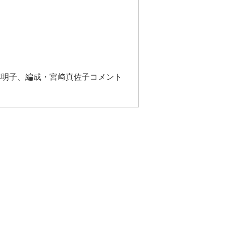
本明子、編成・宮﨑真佐子コメント