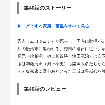
第40話のストーリー
▶︎「どうする家康」画像をすべて見る
秀吉（ムロツヨシ）が死去し、国内に動揺が
兵の後始末に追われる。秀吉の遺言に従い、
輝元（吹越満）や上杉景勝（津田寛治）は自
康は加藤清正（淵上泰史）ら諸国大名たちか
そんな家康に野心ありとみた三成は警戒心を
第40話のレビュー