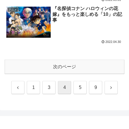
『名探偵コナン ハロウィンの花
アニメ
嫁』をもっと楽しめる「10」の記
事
2022.04.30
次のページ
前
次
1
3
4
5
9
へ
へ