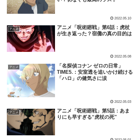
2022.05.10
アニメ「呪術廻戦」第6話：虎杖
アニメ
が生き返った？宿儺の真の目的は
2022.05.08
「名探偵コナン ゼロの日常」
アニメ
TIME5.：安室透を追いかけ続ける
「ハロ」の健気さに涙
2022.05.03
アニメ「呪術廻戦」第5話：あま
アニメ
りにも早すぎる“虎杖の死”
2022.05.01