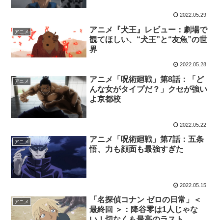
2022.05.29
アニメ『犬王』レビュー：劇場で
アニメ
観てほしい、“犬王”と“友魚”の世
界
2022.05.28
アニメ「呪術廻戦」第8話：「ど
アニメ
んな女がタイプだ？」クセが強い
よ京都校
2022.05.22
アニメ「呪術廻戦」第7話：五条
アニメ
悟、力も顔面も最強すぎた
2022.05.15
「名探偵コナン ゼロの日常」＜
アニメ
最終回 ＞：降谷零は1人じゃな
い！切なくも最高のラスト