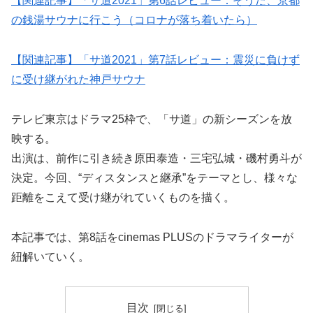
【関連記事】「サ道2021」第6話レビュー：そうだ、京都
の銭湯サウナに行こう（コロナが落ち着いたら）
【関連記事】「サ道2021」第7話レビュー：震災に負けず
に受け継がれた神戸サウナ
テレビ東京はドラマ25枠で、「サ道」の新シーズンを放
映する。
出演は、前作に引き続き原田泰造・三宅弘城・磯村勇斗が
決定。今回、“ディスタンスと継承”をテーマとし、様々な
距離をこえて受け継がれていくものを描く。
本記事では、第8話をcinemas PLUSのドラマライターが
紐解いていく。
目次