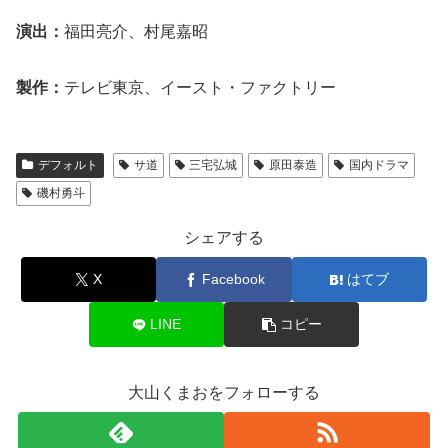
演出：
福田亮介、村尾嘉昭
製作：
テレビ東京、イースト・ファクトリー
デフォルト
サ道
三宅弘城
原田泰造
国内ドラマ
磯村勇斗
シェアする
X
Facebook
はてブ
LINE
コピー
大山くまおをフォローする