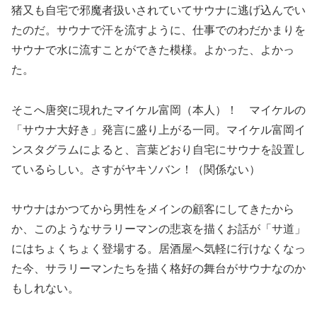
猪又も自宅で邪魔者扱いされていてサウナに逃げ込んでい
たのだ。サウナで汗を流すように、仕事でのわだかまりを
サウナで水に流すことができた模様。よかった、よかっ
た。
そこへ唐突に現れたマイケル富岡（本人）！ マイケルの
「サウナ大好き」発言に盛り上がる一同。マイケル富岡イ
ンスタグラムによると、言葉どおり自宅にサウナを設置し
ているらしい。さすがヤキソバン！（関係ない）
サウナはかつてから男性をメインの顧客にしてきたから
か、このようなサラリーマンの悲哀を描くお話が「サ道」
にはちょくちょく登場する。居酒屋へ気軽に行けなくなっ
た今、サラリーマンたちを描く格好の舞台がサウナなのか
もしれない。