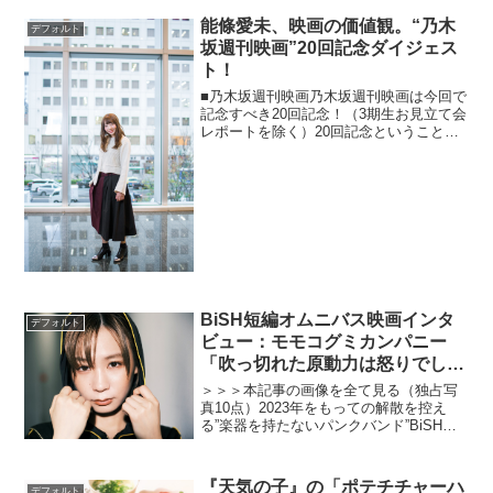
つこと約1ヶ月、昨日2015年4月11日に物
語の完結編となる『後篇・裁判』が公開
能條愛未、映画の価値観。“乃木
デフォルト
となりま...
坂週刊映画”20回記念ダイジェス
ト！
■乃木坂週刊映画乃木坂週刊映画は今回で
記念すべき20回記念！（3期生お見立て会
レポートを除く）20回記念ということ
で、今回は今まで能條さんが語ってきた
様々な映画の価値観について振り返るダ
イジェスト回。振り返ってみるとわかる
能條さんの映画の価...
BiSH短編オムニバス映画インタ
デフォルト
ビュー：モモコグミカンパニー
「吹っ切れた原動力は怒りでし
た」
＞＞＞本記事の画像を全て見る（独占写
真10点）2023年をもっての解散を控え
る”楽器を持たないパンクバンド”BiSH
が、このタイミングで自身を主人公に据
えたオムニバス映画『BiSH presents
PCR is PAiPAi CHiNCH...
『天気の子』の「ポテチチャーハ
デフォルト