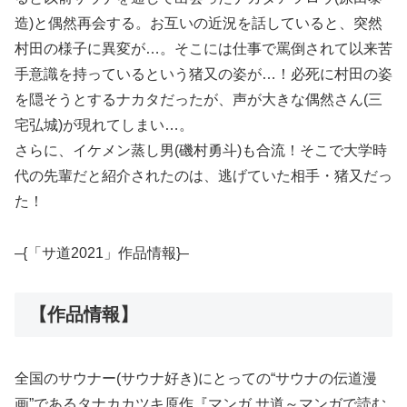
造)と偶然再会する。お互いの近況を話していると、突然
村田の様子に異変が…。そこには仕事で罵倒されて以来苦
手意識を持っているという猪又の姿が…！必死に村田の姿
を隠そうとするナカタだったが、声が大きな偶然さん(三
宅弘城)が現れてしまい…。
さらに、イケメン蒸し男(磯村勇斗)も合流！そこで大学時
代の先輩だと紹介されたのは、逃げていた相手・猪又だっ
た！
–{「サ道2021」作品情報}–
【作品情報】
全国のサウナー(サウナ好き)にとっての“サウナの伝道漫
画”であるタナカカツキ原作『マンガ サ道～マンガで読む