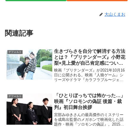
大山くまお
関連記事
生きづらさを自分で解消する方法
デフォルト
とは？『プリテンダーズ』小野花
梨×見上愛が自己肯定感について
語る
映画『プリテンダーズ』が2021年10月16
日に公開される。映画『人狼ゲーム』シ
リーズやドラマ『カラフラブル〜ジェン
ダーレス男子に愛されています。〜』な
どを手がけてきた熊坂出監督の長編映画
だ。→画像ギャラリーはこちら主演・花
「ひとりぼっちでは怖かった…」
デフォルト
田花梨を務めるの...
映画『ソロモンの偽証 後篇・裁
判』初日舞台挨拶
宮部みゆきさんの最高傑作のミステリー
を成島出監督のメガホンで映画化した話
題作・映画『ソロモンの偽証』。2015年3
月7日に公開された『前篇・事件』から待