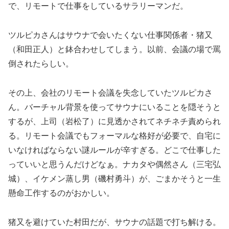
で、リモートで仕事をしているサラリーマンだ。
ツルピカさんはサウナで会いたくない仕事関係者・猪又
（和田正人）と鉢合わせしてしまう。以前、会議の場で罵
倒されたらしい。
その上、会社のリモート会議を失念していたツルピカさ
ん。バーチャル背景を使ってサウナにいることを隠そうと
するが、上司（岩松了）に見透かされてネチネチ責められ
る。リモート会議でもフォーマルな格好が必要で、自宅に
いなければならない謎ルールが辛すぎる。どこで仕事した
っていいと思うんだけどなぁ。ナカタや偶然さん（三宅弘
城）、イケメン蒸し男（磯村勇斗）が、ごまかそうと一生
懸命工作するのがおかしい。
猪又を避けていた村田だが、サウナの話題で打ち解ける。