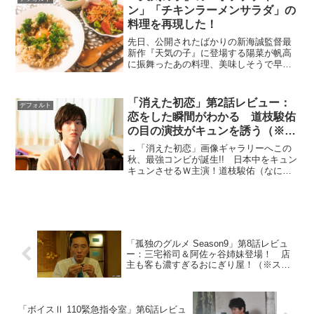
ン」「チキンラーメンサラダ」の
料理を再現した！
先日、公開されたばかりの新海誠監督最
新作『天気の子』に登場する陽菜が帆高
に振舞ったあの料理、美味しそうで早速
SNSでも話題ですね。帆高にとって「人
生で１番おいしかった料理」であり、好
きな女の子に初めて作ってもらったメニ
「消えた初恋」第2話レビュー：
デフォルト
ュー。「ごま油香る豆苗...
恋をした瞬間がわかる 道枝駿佑
の目の演技がキュンを誘う（※ス
トーリーネタバレあり）
→「消えた初恋」画像ギャラリーへこの
秋、最強コンビが誕生!! 日本中をキュン
キュンさせるＷ主演！道枝駿佑（なにわ
男子/関西ジャニーズJr.）×目黒 蓮
（Snow Man）アニメ、映画化された大人
気コミックス『俺物語!!』（原作：河原和
音）の...
「孤独のグルメ Season9」第8話レビュ
ー：三宅裕司＆阿佐ヶ谷姉妹登場！ 店
主も客も濃すぎるおにぎり屋！（※スト
ーリーネタバレあり）
「ボイスⅡ 110緊急指令室」第6話レビュ