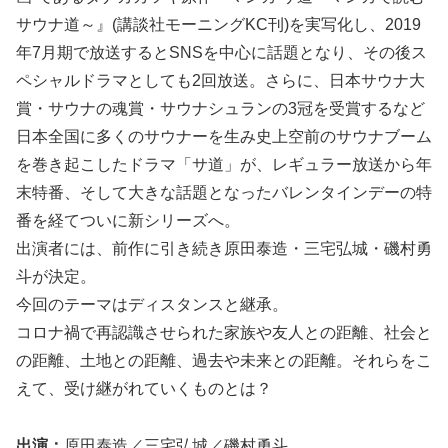
サウナ道～』(講談社モーニングKC刊)を実写化し、2019
年7月期で放送するとSNSを中心に話題となり、その後ス
ペシャルドラマとしても2回放送。さらに、日本サウナ大
賞・サウナの魂賞・サウナシュランの3冠を受賞するなど
日本全国に多くのサウナーを生み史上空前のサウナブーム
を巻き起こしたドラマ「サ道」が、レギュラー放送から年
末特番、そして大きな話題となったバレンタインデーの特
番を経てついに新シリーズへ。
出演者には、前作に引き続き原田泰造・三宅弘城・磯村勇
斗が決定。
今回のテーマはディスタンスと継承。
コロナ禍で再認識させられた家族や友人との距離、社会と
の距離、土地との距離、過去や未来との距離。それらをこ
えて、受け継がれていくものとは？
出演：
原田泰造／三宅弘城／磯村勇斗