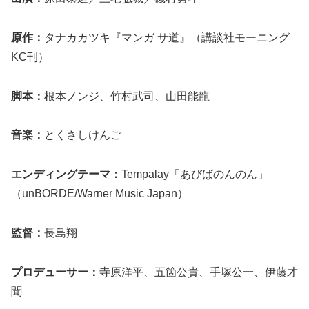
原作：
タナカカツキ『マンガ サ道』（講談社モーニング
KC刊）
脚本：
根本ノンジ、竹村武司、山田能龍
音楽：
とくさしけんご
エンディングテーマ：
Tempalay「あびばのんのん」
（unBORDE/Warner Music Japan）
監督：
長島翔
プロデューサー：
寺原洋平、五箇公貴、手塚公一、伊藤才
聞