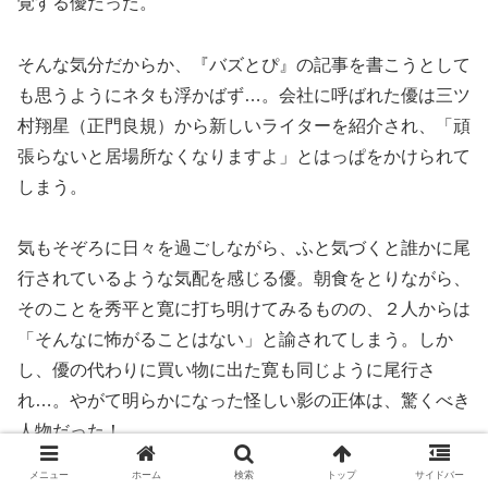
覚する優だった。
そんな気分だからか、『バズとぴ』の記事を書こうとして
も思うようにネタも浮かばず…。会社に呼ばれた優は三ツ
村翔星（正門良規）から新しいライターを紹介され、「頑
張らないと居場所なくなりますよ」とはっぱをかけられて
しまう。
気もそぞろに日々を過ごしながら、ふと気づくと誰かに尾
行されているような気配を感じる優。朝食をとりながら、
そのことを秀平と寛に打ち明けてみるものの、２人からは
「そんなに怖がることはない」と諭されてしまう。しか
し、優の代わりに買い物に出た寛も同じように尾行さ
れ…。やがて明らかになった怪しい影の正体は、驚くべき
人物だった！
メニュー
ホーム
検索
トップ
サイドバー