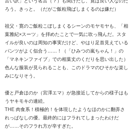
言い訳」という名言（？）も聞けたし、寛は良い人なのだ
ろう。きっと。（だがご飯粒飛ばしまくるのは嫌だ）
祖父・寛のご飯粒こぼしまくるシーンのモヤモヤも、「相
葉雅紀×スーツ」を拝めたことで一気に吹っ飛んだ。スタ
イルが良いのは周知の事実だけど、やはり足首見えている
パンツがよく似合う……！（「ひみつの嵐ちゃん！」の
「マネキンファイブ」での相葉丈のくだりを思い出した）
色んな服装が見られることも、このドラマのひそかな楽し
みになりそう。
優と戸倉ほのか（宮澤エマ）が急接近してからの様子はも
うヤキモキの連続。
THE 肉食系！積極的！を体現したようなほのかに翻弄さ
れっぱなしの優。最終的にはフラれてしまったわけだ
が……そのフラれ方が辛すぎた。