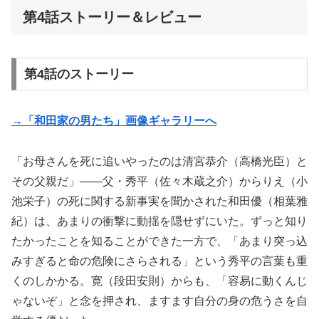
第4話ストーリー＆レビュー
第4話のストーリー
→「和田家の男たち」画像ギャラリーへ
「お母さんを死に追いやったのは清宮恭介（高橋光臣）と
その父親だ」――父・秀平（佐々木蔵之介）からりえ（小
池栄子）の死に関する新事実を聞かされた和田優（相葉雅
紀）は、あまりの衝撃に動揺を隠せずにいた。ずっと知り
たかったことを知ることができた一方で、「あまり突っ込
みすぎると命の危険にさらされる」という秀平の言葉も重
くのしかかる。寛（段田安則）からも、「容易に動くんじ
ゃないぞ」と念を押され、ますます自分の身の危うさを自