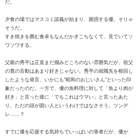
だ。
夕食の場ではマスコミ談義が始まり、困惑する優。そりゃ
そうだ。
すき焼きを囲む食卓もなんだかぎこちなくて、見ていてソ
ワソワする。
父親の秀平は正直まだ掴みどころのない雰囲気だが、祖父
の寛の言動はあまり好きじゃない。秀平の就職先を根回し
したような発言、いかにも“昭和のおじいさん”といった印
象だったのだ。一方で、優の魚料理に対して「魚より肉が
好き」と言った後に「でもこれはウマい」と言ったあた
り、ただの頭が固い人というわけではなさそう。ツンデ
レ……？
すでに優を応援する気持ちでいっぱいの筆者だが、優が