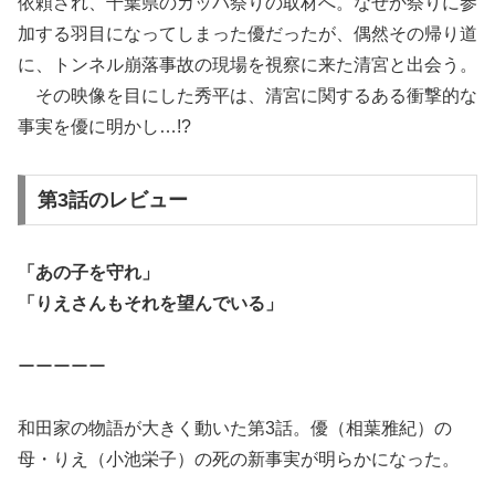
依頼され、千葉県のカッパ祭りの取材へ。なぜか祭りに参
加する羽目になってしまった優だったが、偶然その帰り道
に、トンネル崩落事故の現場を視察に来た清宮と出会う。
その映像を目にした秀平は、清宮に関するある衝撃的な
事実を優に明かし…!?
第3話のレビュー
「あの子を守れ」
「りえさんもそれを望んでいる」
ーーーーー
和田家の物語が大きく動いた第3話。優（相葉雅紀）の
母・りえ（小池栄子）の死の新事実が明らかになった。