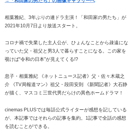
→「和田家の男たち」の画像ギャラリーへ
相葉雅紀、3年ぶりの連ドラ主演！「和田家の男たち」が
2021年10月7日より放送スタート。
コロナ禍で失業した主人公が、ひょんなことから疎遠にな
っていた父・祖父と男3人で暮らすことになる。この家を
覗けば“令和の日本”が見えてくる!?
息子・相葉雅紀 《ネットニュース記者》父・佐々木蔵之
介 《TV局報道マン》祖父・段田安則 《新聞記者》大石静
が描く、マスコミ三世代男だらけの異色ホームドラマ！
cinemas PLUSでは毎話公式ライターが感想を記している
が、本記事ではそれらの記事を集約。1記事で全話の感想
を読むことができる。