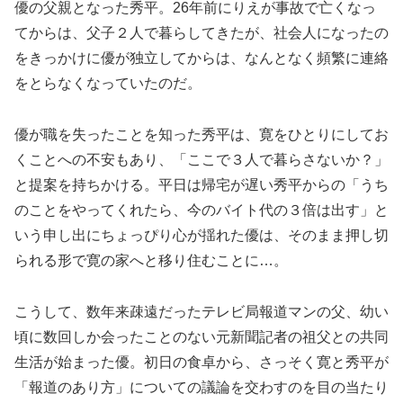
優の父親となった秀平。26年前にりえが事故で亡くなっ
てからは、父子２人で暮らしてきたが、社会人になったの
をきっかけに優が独立してからは、なんとなく頻繁に連絡
をとらなくなっていたのだ。
優が職を失ったことを知った秀平は、寛をひとりにしてお
くことへの不安もあり、「ここで３人で暮らさないか？」
と提案を持ちかける。平日は帰宅が遅い秀平からの「うち
のことをやってくれたら、今のバイト代の３倍は出す」と
いう申し出にちょっぴり心が揺れた優は、そのまま押し切
られる形で寛の家へと移り住むことに…。
こうして、数年来疎遠だったテレビ局報道マンの父、幼い
頃に数回しか会ったことのない元新聞記者の祖父との共同
生活が始まった優。初日の食卓から、さっそく寛と秀平が
「報道のあり方」についての議論を交わすのを目の当たり