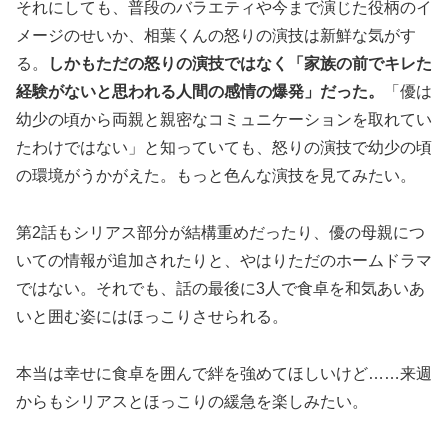
それにしても、普段のバラエティや今まで演じた役柄のイ
メージのせいか、相葉くんの怒りの演技は新鮮な気がす
る。
しかもただの怒りの演技ではなく「家族の前でキレた
経験がないと思われる人間の感情の爆発」だった。
「優は
幼少の頃から両親と親密なコミュニケーションを取れてい
たわけではない」と知っていても、怒りの演技で幼少の頃
の環境がうかがえた。もっと色んな演技を見てみたい。
第2話もシリアス部分が結構重めだったり、優の母親につ
いての情報が追加されたりと、やはりただのホームドラマ
ではない。それでも、話の最後に3人で食卓を和気あいあ
いと囲む姿にはほっこりさせられる。
本当は幸せに食卓を囲んで絆を強めてほしいけど……来週
からもシリアスとほっこりの緩急を楽しみたい。