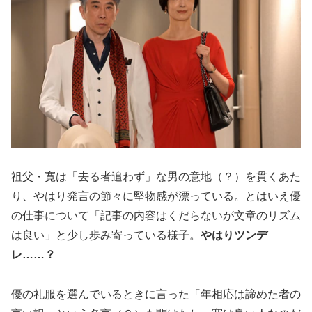
祖父・寛は「去る者追わず」な男の意地（？）を貫くあた
り、やはり発言の節々に堅物感が漂っている。とはいえ優
の仕事について「記事の内容はくだらないが文章のリズム
は良い」と少し歩み寄っている様子。
やはりツンデ
レ……？
優の礼服を選んでいるときに言った「年相応は諦めた者の