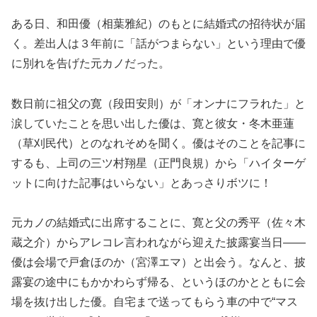
ある日、和田優（相葉雅紀）のもとに結婚式の招待状が届
く。差出人は３年前に「話がつまらない」という理由で優
に別れを告げた元カノだった。
数日前に祖父の寛（段田安則）が「オンナにフラれた」と
涙していたことを思い出した優は、寛と彼女・冬木亜蓮
（草刈民代）とのなれそめを聞く。優はそのことを記事に
するも、上司の三ツ村翔星（正門良規）から「ハイターゲ
ットに向けた記事はいらない」とあっさりボツに！
元カノの結婚式に出席することに、寛と父の秀平（佐々木
蔵之介）からアレコレ言われながら迎えた披露宴当日――
優は会場で戸倉ほのか（宮澤エマ）と出会う。なんと、披
露宴の途中にもかかわらず帰る、というほのかとともに会
場を抜け出した優。自宅まで送ってもらう車の中で“マス