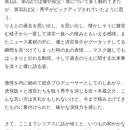
第1話、第2話では優や祖父・寛について多く触れてきた
が、第3話は父・秀平がピックアップされていたように思
う。
りえとの過去を思い出し、を思い出し、懐かしそうに微笑
む様子から一変して清宮一族への恨みともいえる感情。ま
たニュース素材の中に、優と清宮恭介がグータッチしてる
瞬間を見つけてしまった時のあの表情……マスク越しでも
はっきりと伝わる動揺。そして過去のりえに関する出来事
を淡々と優に語る姿。
激情を内に秘めて総合プロデューサーとしてのしあがり、
虎視眈々と清宮たちを狙う秀平を演じる佐々木蔵之介。こ
んな言い方は失礼かもしれないけど、今まで積み上げてき
たものに裏付けられた、確かな演技力を感じた。
さて、ここまでシリアスに話が傾くと、いつもの和やかな