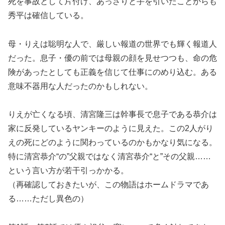
死を事故として片付け、あっさりと手を引いたことからも
秀平は確信している。
母・りえは聡明な人で、厳しい報道の世界でも輝く報道人
だった。息子・優の前では母親の顔を見せつつも、命の危
険があったとしても正義を信じて仕事にのめり込む。ある
意味不器用な人だったのかもしれない。
りえが亡くなる頃、清宮隆三は幹事長で息子である恭介は
家に反発しているヤンキーのように見えた。この2人がり
えの死にどのように関わっているのかもかなり気になる。
特に清宮恭介“の”父親ではなく清宮恭介“と”その父親……
という言い方が若干引っかかる。
（再確認しておきたいが、この物語はホームドラマであ
る……ただし異色の）