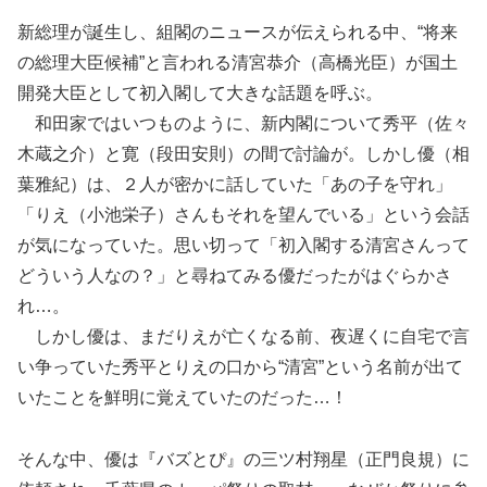
新総理が誕生し、組閣のニュースが伝えられる中、“将来
の総理大臣候補”と言われる清宮恭介（高橋光臣）が国土
開発大臣として初入閣して大きな話題を呼ぶ。
和田家ではいつものように、新内閣について秀平（佐々
木蔵之介）と寛（段田安則）の間で討論が。しかし優（相
葉雅紀）は、２人が密かに話していた「あの子を守れ」
「りえ（小池栄子）さんもそれを望んでいる」という会話
が気になっていた。思い切って「初入閣する清宮さんって
どういう人なの？」と尋ねてみる優だったがはぐらかさ
れ…。
しかし優は、まだりえが亡くなる前、夜遅くに自宅で言
い争っていた秀平とりえの口から“清宮”という名前が出て
いたことを鮮明に覚えていたのだった…！
そんな中、優は『バズとぴ』の三ツ村翔星（正門良規）に