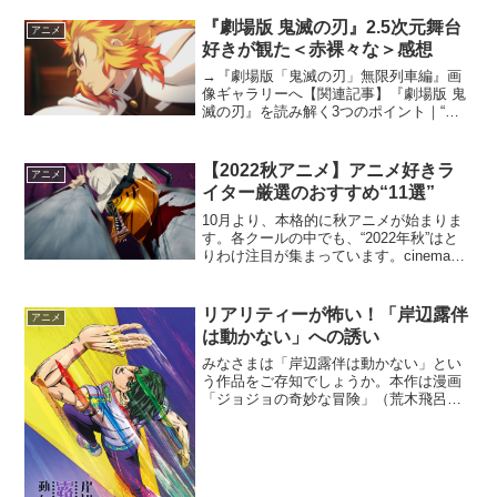
《キネマニア共和国～レインボー通りの
映画街 vol.17》『くまのアーネストおじ
『劇場版 鬼滅の刃』2.5次元舞台
アニメ
さんとセレステ...
好きが観た＜赤裸々な＞感想
→『劇場版「鬼滅の刃」無限列車編』画
像ギャラリーへ【関連記事】『劇場版 鬼
滅の刃』を読み解く3つのポイント｜“完
璧”ではない煉獄さんの魅力アニメをほと
んど見ず、漫画もあまり読まない筆者が
「鬼滅の刃」と出会ったのは、2020年1
【2022秋アニメ】アニメ好きラ
アニメ
月。すでに社会...
イター厳選のおすすめ“11選”
10月より、本格的に秋アニメが始まりま
す。各クールの中でも、“2022年秋”はと
りわけ注目が集まっています。cinemas
PLUSではアニメ好きライターにアンケー
トを実施し、2022年秋クールの中での注
目作を厳選して11作品紹介します。ア...
リアリティーが怖い！「岸辺露伴
アニメ
は動かない」への誘い
みなさまは「岸辺露伴は動かない」とい
う作品をご存知でしょうか。本作は漫画
「ジョジョの奇妙な冒険」（荒木飛呂彦
著）のスピンオフですが、筆者は原作に
詳しくありません。しかし、昨年末放送
の実写ドラマをはじめとして、コミック
ス、アニメと渡り歩き、そ...