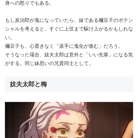
身への怒りでもある。
もし炭治郎が鬼になっていたら、妹である禰豆子のポテン
シャルを考えると、すぐに上弦まで駆け上がるかもしれな
い。
禰豆子も、心置きなく「派手に鬼化が進む」だろう。
そうなった場合、妓夫太郎は意外と「いい先輩」になる気
がする。同じ妹思いの兄貴同士として。
妓夫太郎と梅