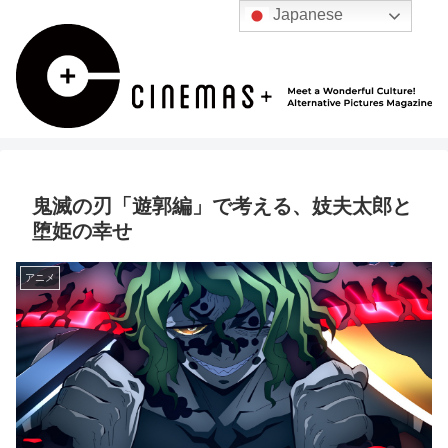
Japanese
鬼滅の刃「遊郭編」で考える、妓夫太郎と
堕姫の幸せ
アニメ