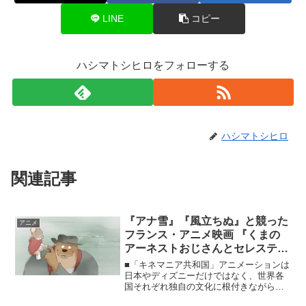
LINE
コピー
ハシマトシヒロをフォローする
ハシマトシヒロ
関連記事
『アナ雪』『風立ちぬ』と競った
アニメ
フランス・アニメ映画 『くまの
アーネストおじさんとセレスティ
ーヌ』
■「キネマニア共和国」アニメーションは
日本やディズニーだけではなく、世界各
国それぞれ独自の文化に根付きながら製
作され続けています。というわけで……