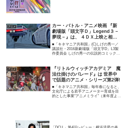
カー・バトル・アニメ映画 『新
アニメ
劇場版「頭文字Ｄ」Legend３－
夢現－』は、 ４ＤＸ上映と相性
がいい！
■「キネマニア共和国」(C)しげの秀一／
講談社・2016新劇場版「頭文字D」L3製
作委員会 しげの秀一の伝説的コミックを
原作に、新たな劇場用アニメーション映
画としてお届けする『新劇場版 頭文字
Ｄ』３部作の完結編『Legend3―夢現
『リトルウィッチアカデミア 魔
アニメ
―』が完...
法仕掛けのパレード』は 世界中
で話題のアニメ・シリーズ第2弾!
■「キネマニア共和国」毎年春になると、
文化庁による若手アニメーター育成を目
的とした事業“アニメミライ”（来年度よ
り“アニメタマゴ”と改名）が開催されてい
ますが、その13年度の参加作品の1本『リ
トルウィッチアカデミア』が大きな話題
となり、世界...
「DCU 」第4話レビュー：横浜流星の表