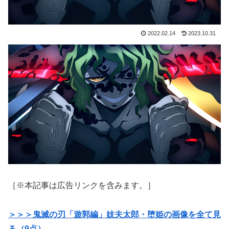
2022.02.14
2023.10.31
［※本記事は広告リンクを含みます。］
＞＞＞鬼滅の刃「遊郭編」妓夫太郎・堕姫の画像を全て見
る（9点）