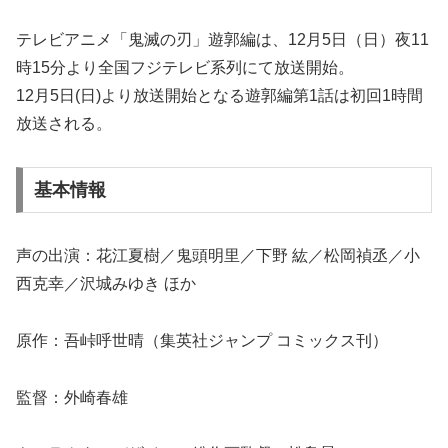
テレビアニメ「鬼滅の刃」遊郭編は、12月5日（日）夜11
時15分より全国フジテレビ系列にて放送開始。
12月5日(日)より放送開始となる遊郭編第1話は初回1時間
放送される。
基本情報
声の出演：花江夏樹／鬼頭明里／下野 紘／松岡禎丞／小
西克幸／沢城みゆき ほか
原作：吾峠呼世晴（集英社ジャンプ コミックス刊）
監督：外崎春雄