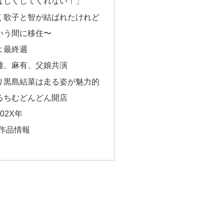
となしくしてくれない！」
やく歌子と智が結ばれたけれど
という間に移住〜
よ最終週
正雄、麻有、父娘共演
ぱり黒島結菜は走る姿が魅力的
ばるちむどんどん開店
02X年
作品情報