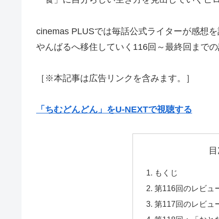
cinemas PLUSでは毎話公式ライターが
やんばるへ移住していく116回～最終回まで
［※本記事は広告リンクを含みます。］
「ちむどんどん」をU-NEXTで視聴する
目
もくじ
第116回のレビュ
第117回のレビュ