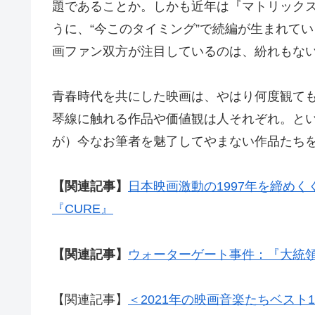
題であることか。しかも近年は『マトリック
うに、“今このタイミング”で続編が生まれてい
画ファン双方が注目しているのは、紛れもな
青春時代を共にした映画は、やはり何度観て
琴線に触れる作品や価値観は人それぞれ。と
が）今なお筆者を魅了してやまない作品たち
【関連記事】
日本映画激動の1997年を締め
『CURE』
【関連記事】
ウォーターゲート事件：『大統
【関連記事】
＜2021年の映画音楽たちベスト