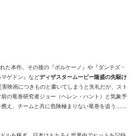
開された本作。その後の『ボルケーノ』や『ダンテズ・
ルマゲドン』など
ディザスタームービー隆盛の先駆け
災害映画につきものと書いてしまうと失礼だが、スト
寸前の竜巻研究者ジョー（ヘレン・ハント）と気象予
を携え、チームと共に危険極まりない竜巻を追う……
0万ドルを稼ぎ、日本はもちろん世界中でヒットを記録