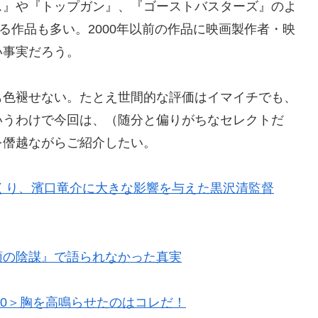
ス』や『トップガン』、『ゴーストバスターズ』のよ
る作品も多い。2000年以前の作品に映画製作者・映
い事実だろう。
も色褪せない。たとえ世間的な評価はイマイチでも、
いうわけで今回は、（随分と偏りがちなセレクトだ
を僭越ながらご紹介したい。
くくり、濱口竜介に大きな影響を与えた黒沢清監督
領の陰謀』で語られなかった真実
10＞胸を高鳴らせたのはコレだ！