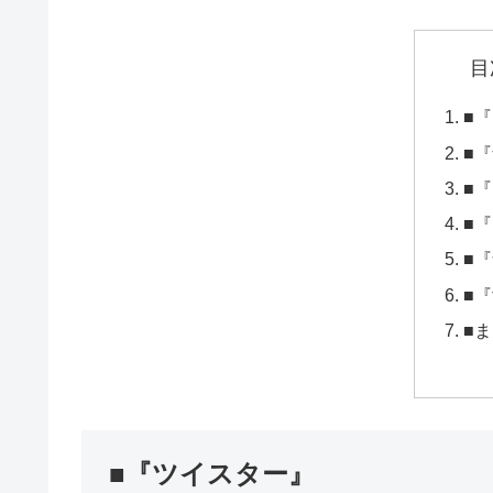
目
■
■
■
■
■
■
■
■『ツイスター』