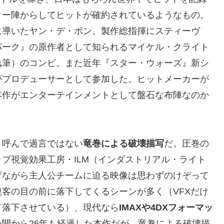
ター陣からしてヒットが確約されているようなもの。
に導いたヤン・デ・ボン。製作総指揮にスティーヴ
パーク』の原作者として知られるマイケル・クライト
執筆）のコンビ。また近年『スター・ウォーズ』新シ
がプロデューサーとして参加した。ヒットメーカーが
本作がエンターテインメントとして盤石な布陣なのか
と呼んで過言ではない
竜巻による破壊描写
だ。圧巻の
プ視覚効果工房・ILM（インダストリアル・ライト
げながら主人公チームに迫る映像は思わずのけぞって
客の目の前に落下してくるシーンが多く（VFXだけ
て落下させている）、現代なら
IMAXや4DXフォーマッ
開から26年も経過した本作だが、竜巻による破壊描