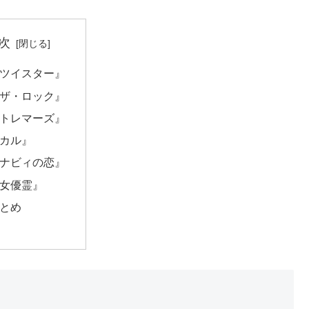
次
『ツイスター』
『ザ・ロック』
『トレマーズ』
『カル』
『ナビィの恋』
『女優霊』
まとめ