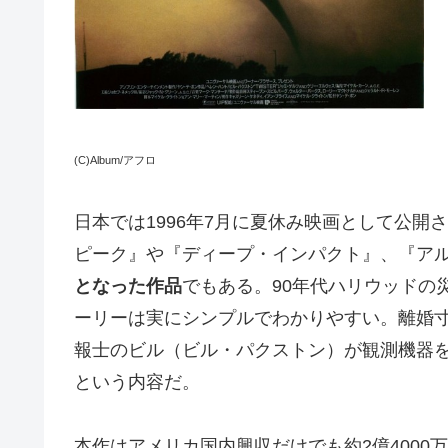
(C)Album/アフロ
日本では1996年7月に夏休み映画として公
ピーク』や『ディープ・インパクト』、『ア
となった作品
でもある。90年代ハリウッドの
ーリーは実にシンプルでわかりやすい。離婚
報士のビル（ビル・パクストン）が観測機器
という内容だ。
本作はアメリカ国内興収だけでも約2億400