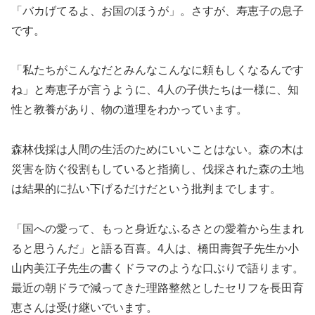
「バカげてるよ、お国のほうが」。さすが、寿恵子の息子
です。
「私たちがこんなだとみんなこんなに頼もしくなるんです
ね」と寿恵子が言うように、4人の子供たちは一様に、知
性と教養があり、物の道理をわかっています。
森林伐採は人間の生活のためにいいことはない。森の木は
災害を防ぐ役割もしていると指摘し、伐採された森の土地
は結果的に払い下げるだけだという批判までします。
「国への愛って、もっと身近なふるさとの愛着から生まれ
ると思うんだ」と語る百喜。4人は、橋田壽賀子先生か小
山内美江子先生の書くドラマのような口ぶりで語ります。
最近の朝ドラで減ってきた理路整然としたセリフを長田育
恵さんは受け継いでいます。