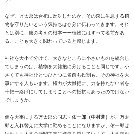
なぜ、万太郎は合祀に反対したのか。その森に生息する植
物を守りたいという気持ちは存分に伝わってきます。それ
とは別に、彼の考えの根本ーー植物にはすべて名前があ
る、ことも大きく関わっていると感じます。
神社を大小で分けて、大きなところに小さいものを統合し
てしまうのは、植物を大雑把に分けることと同じです。小
さくても神社ひとつひとつに名前も役割も、その神社を大
事にする人もいます。権力が大雑把に、力を持たない者を
十把一絡げにしてしまうことへの抵抗もあったのではない
でしょうか。
個を大事にする万太郎の同志・
佑一郎（中村蒼）
が、万太
郎と入れ替えに大学に勤めることになりますが、佑一郎は
はやくも大学の派閥主義に嫌気を感じています。大学内や