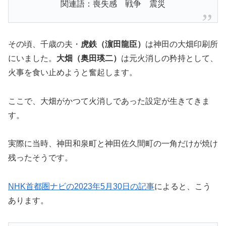
関連語：喪失感 戦争 震災
その頃、千歳の夫・
虎鉄（濵田龍臣）
は神田の大畑印刷所
にいました。
大畑（奥田瑛二）
は元火消しの矜持として、
火事を食い止めようと奮起します。
ここで、大畑がかつて火消しであった設定が生きてきま
す。
実際に当時、神田和泉町と神田佐久間町の一角だけが焼け
残ったそうです。
NHK首都圏ナビの2023年5月30日の記事
によると、こう
あります。