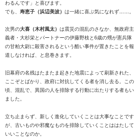
わるんです」と喜びます。
でも、
寿恵子（浜辺美波）
は一緒に喜ぶ気になれず……。
次男の
大喜（木村風太）
は震災の混乱のさなか、無政府主
義者・大杉栄とパートナーの伊藤野枝と6歳の甥が憲兵隊
の甘粕大尉に殺害されるという酷い事件が置きたことを報
道しなければ、と息巻きます。
旧幕府の名残はたまたま起きた地震によって刷新された、
ここぞとばかり、政府に対抗してくる者を消し去る。この
頃、混乱で、異国の人を排除する行動に出たりする者もい
ました。
立ち止まらず、新しく進化していくことは大事なことです
が、古いものや邪魔なものを排除していくことははたして
いいことなのか。