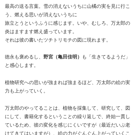
最高の送る言葉。雪の消えないうちに山橘の実を見に行こ
う、燃える思いが消えないうちに
旅立とうというふうに感じます。いや、むしろ、万太郎の
炎はますます燃え盛っています。
それは彼の書いたツチトリモチの図に現れます。
徳永も褒めるし、
野宮（亀田佳明）
も「生きてるようだ」
と感心します。
植物研究への思いが強まれば強まるほど、万太郎の絵の実
力も上がっていく。
万太郎のやってることは、植物を採集して、研究して、図
にして、書籍化するということの繰り返しで、終始一貫し
ているため、彼の変化を感じにくいですが（最近だいぶ老
けてきてはいますが）、絵の力がぐんぐん上がっていくこ