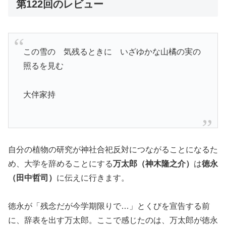
第122回のレビュー
この雪の 気残るときに いざゆかな山橘の実の
照るを見む
大伴家持
自分の植物の研究が神社合祀反対につながることになるた
め、大学を辞めることにする
万太郎（神木隆之介）
は
徳永
（田中哲司）
に伝えに行きます。
徳永が「残念だが今学期限りで…」とくびを宣告する前
に、辞表を出す万太郎。ここで感じたのは、万太郎が徳永