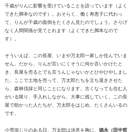
千歳がりんに影響を受けていることを語っています（よく
できた脚本なのです）。おそらく、働く寿恵子に代わっ
て、りんが千歳の面倒をたくさん見たのでしょう。さりげ
なく人間関係が見てとれます（よくできた脚本なので
す）。
そういえば、この長屋、いまや万太郎一家しか住んでいま
せん。だから、りんが言いにくそうに何か言いかけたと
き、長屋を売るとでも言うんじゃないかとひやひやしまし
た。ここで土地を売って、万太郎たちを立ち退きさせた
ら、森林伐採と同じことになります。古くなっても住む人
がいる限り、手入れしながら、大事に残していく。この長
屋で助かった人たちが、万太郎をはじめ、たくさんいるの
です。
小雪混じりのある日、万太郎は決意を胸に、
徳永（田中哲