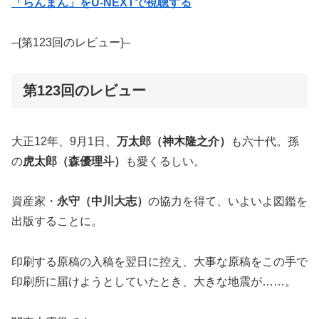
「らんまん」をU-NEXTで視聴する
–{第123回のレビュー}–
第123回のレビュー
大正12年、9月1日、
万太郎（神木隆之介）
も六十代。孫
の
虎太郎（森優理斗）
も愛くるしい。
資産家・
永守（中川大志）
の協力を得て、いよいよ図鑑を
出版することに。
印刷する原稿の入稿を翌日に控え、大事な原稿をこの手で
印刷所に届けようとしていたとき、大きな地震が……。