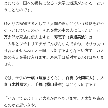
とになる→国への反抗になる→大学に迷惑がかかる とい
うことなのです。
ひとりの植物学者として「人間の欲がどういう植物を絶や
そうとしているのか それを世の中の人に伝えたい」と、
万太郎が家族に伝えますと、
寿恵子（浜辺美波）
は
「大学とツチトリモチがてんびんなんですね。そりゃあつ
り合いませんね」と一瞬、反対するような言い方で、万太
郎の考えを受け入れます。寿恵子は反対するわけはありま
せん。
では、子供の
千歳（遠藤さくら）
、
百喜（松岡広大）
、
大
喜（木村風太）
、
千鶴（横山芽生）
はどう反応する？
「バカげてるよ！」と大喜が声をあげます。万太郎を責め
るのかと思いきや、