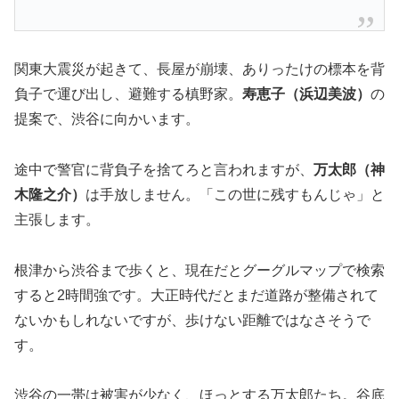
関東大震災が起きて、長屋が崩壊、ありったけの標本を背
負子で運び出し、避難する槙野家。
寿恵子（浜辺美波）
の
提案で、渋谷に向かいます。
途中で警官に背負子を捨てろと言われますが、
万太郎（神
木隆之介）
は手放しません。「この世に残すもんじゃ」と
主張します。
根津から渋谷まで歩くと、現在だとグーグルマップで検索
すると2時間強です。大正時代だとまだ道路が整備されて
ないかもしれないですが、歩けない距離ではなさそうで
す。
渋谷の一帯は被害が少なく、ほっとする万太郎たち。谷底