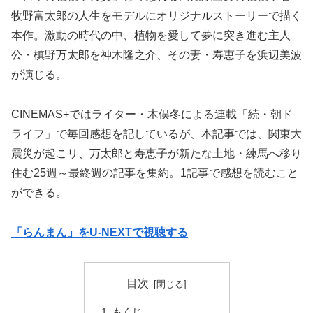
牧野富太郎の人生をモデルにオリジナルストーリーで描く
本作。激動の時代の中、植物を愛して夢に突き進む主人
公・槙野万太郎を神木隆之介、その妻・寿恵子を浜辺美波
が演じる。
CINEMAS+ではライター・木俣冬による連載「続・朝ド
ライフ」で毎回感想を記しているが、本記事では、関東大
震災が起こリ、万太郎と寿恵子が新たな土地・練馬へ移り
住む25週～最終週の記事を集約。1記事で感想を読むこと
ができる。
「らんまん」をU-NEXTで視聴する
目次
もくじ