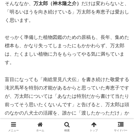
そんななか、
万太郎（神木隆之介）
だけは変わらないと、
「明るいほうを向き続けている」万太郎を寿恵子は愛おし
く思います。
せっかく準備した植物図鑑のための原稿も、長年、集めた
標本も、かなり失ってしまったにもかかわらず、万太郎
は、たくましい植物に力をもらってやる気に満ちていま
す。
盲目になっても「南総里見八犬伝」を書き続けた敬愛する
滝沢馬琴を特別の才能があるからと思っていた寿恵子です
が、万太郎については「あなたは特別だから書けて当たり
前ってそう思いたくないんです」と告げると、万太郎は頭
のなかの八犬士の活躍を、誰かに「渡したかっただけ」か
もしれないと想像します。彼自身が、植物を見た嬉しさを
誰かに伝えたいだけなのだと。
メニュー
ホーム
検索
トップ
サイドバー