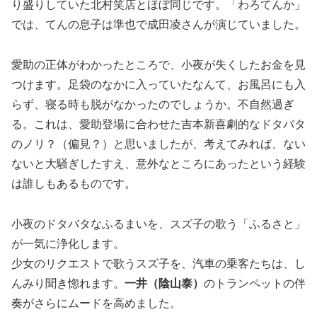
り盛りしていた北村笑店とほぼ同じです。「わろてんか」
では、てんの息子は準也で成田凌さんが演じていました。
愛助の正体がわかったところで、小夜が失くしたお金を見
つけます。足袋のなかに入っていたなんて、お風呂にも入
らず、寝る時も脱がなかったのでしょうか。不自然過ぎ
る。これは、愛助登場に合わせた吉本新喜劇的なドタバタ
のノリ？（偏見？）と思いましたが、考えてみれば、ない
ないと大騒ぎしたすえ、意外なところにあったという経験
は誰しもあるものです。
小夜のドタバタなふるまいを、スズ子の歌う「ふるさと」
が一気に浄化します。
少女のリクエストで歌うスズ子を、汽車の乗客たちは、し
んみり聞き惚れます。
一井（陰山泰）
のトランペットの伴
奏がさらにムードを高めました。