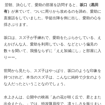
翌朝、決心して、愛助の部屋を訪問すると、
坂口（黒田
有）
が来ていて、ついに周りから攻めるのを諦め、愛助に
直接話をしていました。学徒出陣を例に出し、愛助の心を
揺さぶります。
坂口は、スズ子が手練れで、愛助をたぶらかしている、え
えかげんな人、愛助を利用している、などという偏見の
数々を聞いて、我慢ならずに「ええ加減にし」と部屋に入
りーー。
世間から見たら、スズ子はやっぱり、坂口のような印象を
持つけれど、本当のスズ子は、こんなに純粋で少女のよう
な人だったということなのでしょう。
水上さんは、公開中の映画「あの花が咲く丘で、君とまた
出会えたら。」では、特攻隊員役で、凛々しさを振りまい