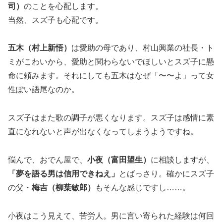
司）
のことを心配します。
当然、スズ子も心配です。
五木（村上新悟）
は愛助の母であり、村山興業の社長・ト
ミがこわいから、愛助と関わらないでほしいとスズ子に懸
命に頼みます。それにしても五木はなぜ「〜〜よ」って女
性ぽい語尾なのか。
スズ子はまた歌の調子が悪くなります。スズ子は感情に素
直になれないと声が出なくなってしまうようですね。
悩んで、おでん屋で、
小夜（富田望生）
に相談しますが、
「夢を語る男は信用できねえ」
とばっさり。確かにスズ子
の父・
梅吉（柳葉敏郎）
もそんな感じですし……。
小夜はこう見えて、苦労人。男に言い寄られた経験は何回