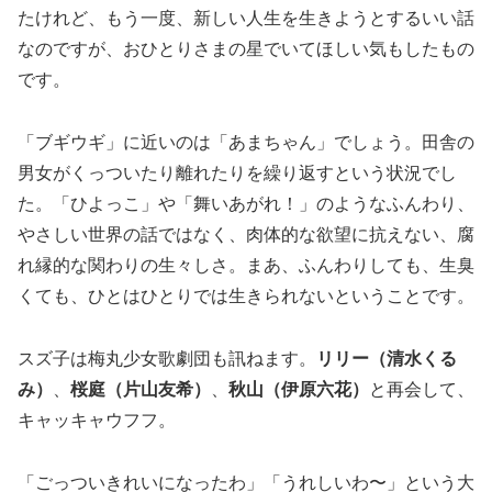
たけれど、もう一度、新しい人生を生きようとするいい話
なのですが、おひとりさまの星でいてほしい気もしたもの
です。
「ブギウギ」に近いのは「あまちゃん」でしょう。田舎の
男女がくっついたり離れたりを繰り返すという状況でし
た。「ひよっこ」や「舞いあがれ！」のようなふんわり、
やさしい世界の話ではなく、肉体的な欲望に抗えない、腐
れ縁的な関わりの生々しさ。まあ、ふんわりしても、生臭
くても、ひとはひとりでは生きられないということです。
スズ子は梅丸少女歌劇団も訊ねます。
リリー（清水くる
み）
、
桜庭（片山友希）
、
秋山（伊原六花）
と再会して、
キャッキャウフフ。
「ごっついきれいになったわ」「うれしいわ〜」という大