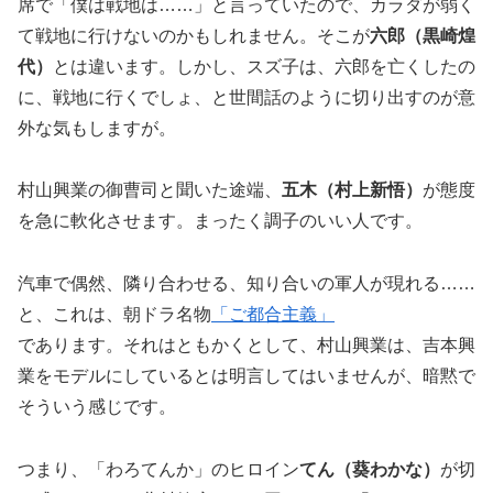
席で「僕は戦地は……」と言っていたので、カラダが弱く
て戦地に行けないのかもしれません。そこが
六郎（黒崎煌
代）
とは違います。しかし、スズ子は、六郎を亡くしたの
に、戦地に行くでしょ、と世間話のように切り出すのが意
外な気もしますが。
村山興業の御曹司と聞いた途端、
五木（村上新悟）
が態度
を急に軟化させます。まったく調子のいい人です。
汽車で偶然、隣り合わせる、知り合いの軍人が現れる……
と、これは、朝ドラ名物
「ご都合主義」
であります。それはともかくとして、村山興業は、吉本興
業をモデルにしているとは明言してはいませんが、暗黙で
そういう感じです。
つまり、「わろてんか」のヒロイン
てん（葵わかな）
が切