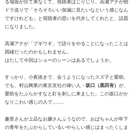
る場面が出て来なくて、視聴者はじりじり。高瀬アナが朝
ドラ送りで「そろそろいい加減に見たいなという感じなん
ですけれども」と視聴者の思いを代弁してくれたと、話題
になりました。
高瀬アナが「ブギウギ」で語りをやることになったことは
因縁だったのかもしれません。
はたして今回はショーのシーンはあるでしょうか。
すっかり、小夜抜きで、会うようになったスズ子と愛助。
でも、村山興業の東京支社の偉い人・
坂口（黒田有）
が、
愛助をたぶらかすなと釘を刺しに来ました。この坂口がか
なりこわい感じの人で……。
趣里さんが上品なお嬢さんふうなので、おばちゃんが年下
の青年をたぶからしているいやらしい感じはまったくしま