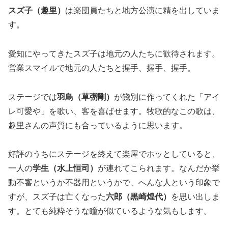
スズ子（趣里）
は楽団員たちと地方公演に精を出していま
す。
愛知にやってきたスズ子は地元の人たちに歓待されます。
営業スマイルで地元の人たちと握手、握手、握手。
ステージでは
羽鳥（草彅剛）
が餞別に作ってくれた「アイ
レ可愛や」を歌い、客を喜ばせます。牧歌的なこの歌は、
趣里さんの声質にも合っているように思います。
好評のうちにステージを終えて楽屋でホッとしていると、
一人の
学生（水上恒司）
が連れてこられます。なんだか挙
動不審というか不器用というかで、へんな人という印象で
すが、スズ子は亡くなった
六郎（黒崎煌代）
を思い出しま
す。とても純粋そうな瞳が似ているような気もします。