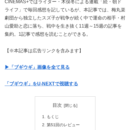
CINEMAS+ではライター・木俣冬による連載「続・朝ド
ライフ」で毎回感想を記しているが、本記事では、梅丸楽
劇団から独立したスズ子が戦争が続く中で運命の相手・村
山愛助と恋に落ち、戦中を生き抜く11週～15週の記事を
集約。1記事で感想を読むことができる。
【※本記事は広告リンクを含みます】
▶︎「ブギウギ」画像を全て見る
「ブギウギ」をU-NEXTで視聴する
目次
もくじ
第51回のレビュー