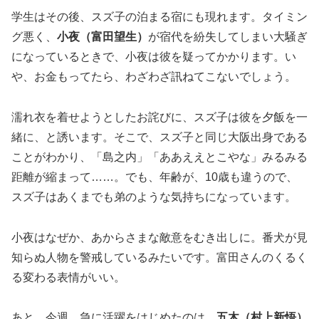
学生はその後、スズ子の泊まる宿にも現れます。タイミン
グ悪く、
小夜（富田望生）
が宿代を紛失してしまい大騒ぎ
になっているときで、小夜は彼を疑ってかかります。い
や、お金もってたら、わざわざ訊ねてこないでしょう。
濡れ衣を着せようとしたお詫びに、スズ子は彼を夕飯を一
緒に、と誘います。そこで、スズ子と同じ大阪出身である
ことがわかり、「島之内」「ああええとこやな」みるみる
距離が縮まって……。でも、年齢が、10歳も違うので、
スズ子はあくまでも弟のような気持ちになっています。
小夜はなぜか、あからさまな敵意をむき出しに。番犬が見
知らぬ人物を警戒しているみたいです。富田さんのくるく
る変わる表情がいい。
あと、今週、急に活躍をはじめたのは、
五木（村上新悟）