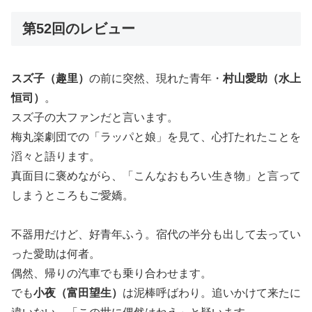
第52回のレビュー
スズ子（趣里）
の前に突然、現れた青年・
村山愛助（水上
恒司）
。
スズ子の大ファンだと言います。
梅丸楽劇団での「ラッパと娘」を見て、心打たれたことを
滔々と語ります。
真面目に褒めながら、「こんなおもろい生き物」と言って
しまうところもご愛嬌。
不器用だけど、好青年ふう。宿代の半分も出して去ってい
った愛助は何者。
偶然、帰りの汽車でも乗り合わせます。
でも
小夜（富田望生）
は泥棒呼ばわり。追いかけて来たに