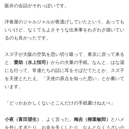
阪弁の会話がそれっぽいです。
洋食屋のジャルジャルが夜逃げしていたという、あっても
いいけど、なくてもよさそうな出来事をわざわざ描いてい
るのも良かったです。
スズ子が大阪の空気を思い切り吸って、東京に戻って来る
と、
愛助（水上恒司）
からの大量の手紙。なんと、はな湯
にも行って、常連たちの話に耳をそばだてたとか、スズ子
を天使とたたえ、「天使の原点を知った思い」とか書いて
います。
「どっかおかしくないとこんだけの手紙書けねえべ」
小夜（富田望生）
、よく言った。
梅吉（柳葉敏郎）
とハメ
を外しすぎたり、お金を失くしたり、なんとなくうざい小