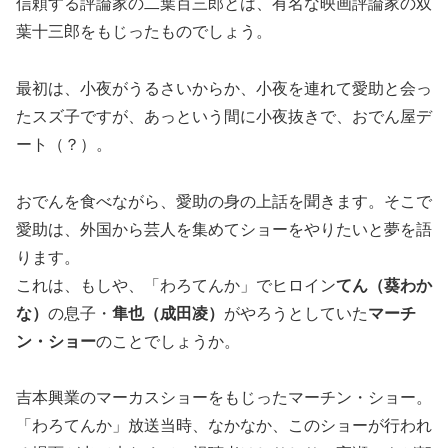
信頼する評論家の二葉百三郎とは、有名な映画評論家の双
葉十三郎をもじったものでしょう。
最初は、小夜がうるさいからか、小夜を連れて愛助と会っ
たスズ子ですが、あっという間に小夜抜きで、おでん屋デ
ート（？）。
おでんを食べながら、愛助の身の上話を聞きます。そこで
愛助は、外国から芸人を集めてショーをやりたいと夢を語
ります。
これは、もしや、「わろてんか」でヒロイン
てん（葵わか
な）
の息子・
隼也（成田凌）
がやろうとしていた
マーチ
ン・ショー
のことでしょうか。
吉本興業のマーカスショーをもじったマーチン・ショー。
「わろてんか」放送当時、なかなか、このショーが行われ