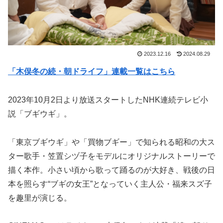
2023.12.16
2024.08.29
「木俣冬の続・朝ドライフ」連載一覧はこちら
2023年10月2日より放送スタートしたNHK連続テレビ小
説「ブギウギ」。
「東京ブギウギ」や「買物ブギー」で知られる昭和の大ス
ター歌手・笠置シヅ子をモデルにオリジナルストーリーで
描く本作。小さい頃から歌って踊るのが大好き、戦後の日
本を照らす“ブギの女王”となっていく主人公・福来スズ子
を趣里が演じる。