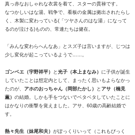
真っ赤なおしゃれな衣裳を着て、スターの貫禄です。
なつかしいはな湯。戦争で、看板の金属は拠出されたらし
く、木製に変わっている(「ツヤさんのはな湯」になって
るのが泣ける)ものの、常連たちは健在。
「みんな変わらへんなあ」とスズ子は言いますが、じつは
少し変化が起こっているようで……。
ゴンベエ（宇野祥平）
と
光子（本上まなみ）
に子供が誕生
していたことは想定内として、まったく思いもよらなかっ
たのが、
アホのおっちゃん（岡部たかし）
と
アサ（楠見
薫）
の結婚。しかも手をつないでベタベタしていたことに
はかなりの衝撃を覚えました。アサ、60歳の高齢結婚で
す。
熱々先生（妹尾和夫）
がぽっくりいって（これもびっく