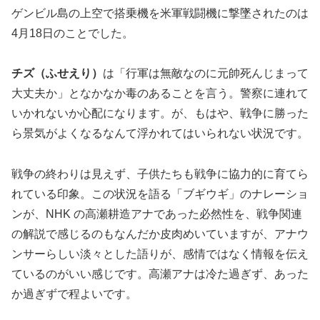
ゲンビル島の上空で搭乗機を米軍戦闘機に撃墜されたのは
4月18日のことでした。
チズ（ふせえり）
は「行軍は無敵なのに元帥死んじまって
大丈夫か」となかなか毒のあることを言う。警察に連れて
いかれないか心配になります。が、もはや、戦争に勝った
ら景気がよくなるなんて浮かれてはいられない状況です。
戦争の終わりは見えず、子供たちも戦争に協力的に育てら
れている印象。この状況を語る「ブギウギ」のナレーショ
ンが、NHK の高瀬耕造アナであった必然性を、戦争関連
の解説で感じるのもなんだか皮肉めいていますが、アナウ
ンサーらしい淡々とした語りが、感情ではなく情報を伝え
ているのがいい感じです。高瀬アナは冷た過ぎず、あった
か過ぎずで程よいです。