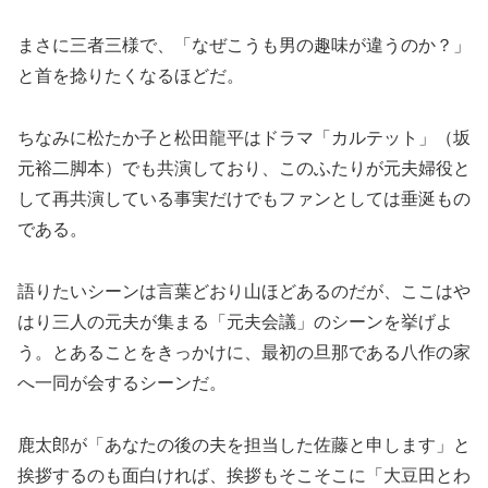
まさに三者三様で、「なぜこうも男の趣味が違うのか？」
と首を捻りたくなるほどだ。
ちなみに松たか子と松田龍平はドラマ「カルテット」（坂
元裕二脚本）でも共演しており、このふたりが元夫婦役と
して再共演している事実だけでもファンとしては垂涎もの
である。
語りたいシーンは言葉どおり山ほどあるのだが、ここはや
はり三人の元夫が集まる「元夫会議」のシーンを挙げよ
う。とあることをきっかけに、最初の旦那である八作の家
へ一同が会するシーンだ。
鹿太郎が「あなたの後の夫を担当した佐藤と申します」と
挨拶するのも面白ければ、挨拶もそこそこに「大豆田とわ