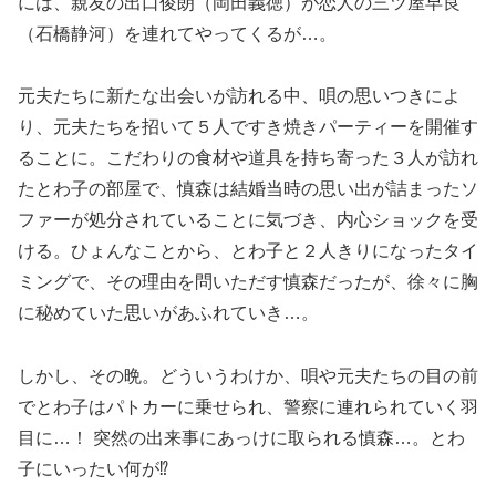
には、親友の出口俊朗（岡田義徳）が恋人の三ツ屋早良
（石橋静河）を連れてやってくるが…。
元夫たちに新たな出会いが訪れる中、唄の思いつきによ
り、元夫たちを招いて５人ですき焼きパーティーを開催す
ることに。こだわりの食材や道具を持ち寄った３人が訪れ
たとわ子の部屋で、慎森は結婚当時の思い出が詰まったソ
ファーが処分されていることに気づき、内心ショックを受
ける。ひょんなことから、とわ子と２人きりになったタイ
ミングで、その理由を問いただす慎森だったが、徐々に胸
に秘めていた思いがあふれていき…。
しかし、その晩。どういうわけか、唄や元夫たちの目の前
でとわ子はパトカーに乗せられ、警察に連れられていく羽
目に…！ 突然の出来事にあっけに取られる慎森…。とわ
子にいったい何が⁉