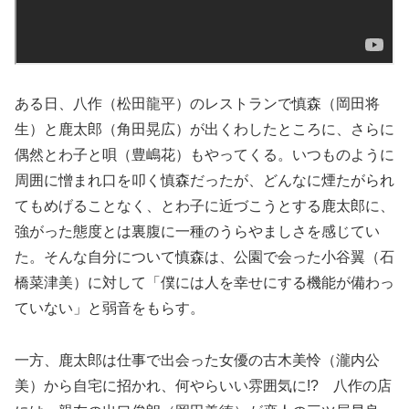
ある日、八作（松田龍平）のレストランで慎森（岡田将
生）と鹿太郎（角田晃広）が出くわしたところに、さらに
偶然とわ子と唄（豊嶋花）もやってくる。いつものように
周囲に憎まれ口を叩く慎森だったが、どんなに煙たがられ
てもめげることなく、とわ子に近づこうとする鹿太郎に、
強がった態度とは裏腹に一種のうらやましさを感じてい
た。そんな自分について慎森は、公園で会った小谷翼（石
橋菜津美）に対して「僕には人を幸せにする機能が備わっ
ていない」と弱音をもらす。
一方、鹿太郎は仕事で出会った女優の古木美怜（瀧内公
美）から自宅に招かれ、何やらいい雰囲気に!? 八作の店