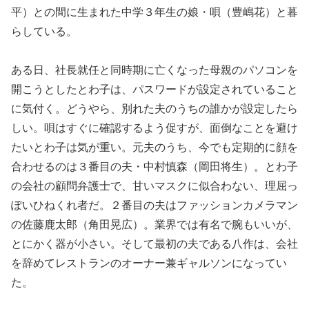
平）との間に生まれた中学３年生の娘・唄（豊嶋花）と暮
らしている。
ある日、社長就任と同時期に亡くなった母親のパソコンを
開こうとしたとわ子は、パスワードが設定されていること
に気付く。どうやら、別れた夫のうちの誰かが設定したら
しい。唄はすぐに確認するよう促すが、面倒なことを避け
たいとわ子は気が重い。元夫のうち、今でも定期的に顔を
合わせるのは３番目の夫・中村慎森（岡田将生）。とわ子
の会社の顧問弁護士で、甘いマスクに似合わない、理屈っ
ぽいひねくれ者だ。２番目の夫はファッションカメラマン
の佐藤鹿太郎（角田晃広）。業界では有名で腕もいいが、
とにかく器が小さい。そして最初の夫である八作は、会社
を辞めてレストランのオーナー兼ギャルソンになってい
た。