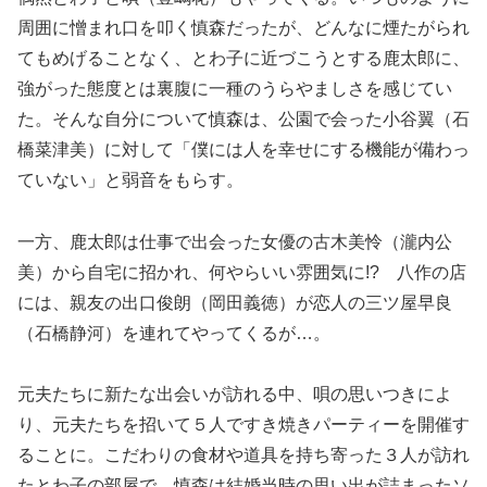
周囲に憎まれ口を叩く慎森だったが、どんなに煙たがられ
てもめげることなく、とわ子に近づこうとする鹿太郎に、
強がった態度とは裏腹に一種のうらやましさを感じてい
た。そんな自分について慎森は、公園で会った小谷翼（石
橋菜津美）に対して「僕には人を幸せにする機能が備わっ
ていない」と弱音をもらす。
一方、鹿太郎は仕事で出会った女優の古木美怜（瀧内公
美）から自宅に招かれ、何やらいい雰囲気に!? 八作の店
には、親友の出口俊朗（岡田義徳）が恋人の三ツ屋早良
（石橋静河）を連れてやってくるが…。
元夫たちに新たな出会いが訪れる中、唄の思いつきによ
り、元夫たちを招いて５人ですき焼きパーティーを開催す
ることに。こだわりの食材や道具を持ち寄った３人が訪れ
たとわ子の部屋で、慎森は結婚当時の思い出が詰まったソ