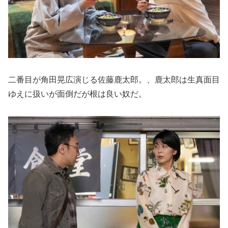
二番目が角田晃広演じる佐藤鹿太郎。、鹿太郎は生真面目
ゆえに扱いが面倒だが根は良い奴だ。