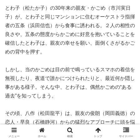
とわ子（松たか子）の30年来の親友・かごめ（市川実日
子）が、とわ子と同じマンションに住むオーケストラ指揮
者の五条（浜田信也）から食事に誘われる。２人の相性の
良さや、五条の態度からかごめに好意を抱いていることを
確信したとわ子は、親友の幸せを願い、面倒くさがるかご
めの背中を押す。
しかし、当のかごめは目の前で鳴っているスマホの着信を
無視したり、夜道で誰かにつけられたりと、最近何か隠し
事がある様子。そんな中、とわ子は、偶然かごめの“ある
過去”を知ってしまう。
その頃、八作（松田龍平）は、親友の俊朗（岡田義徳）の
恋人・早良（石橋静河）からの猛烈なアプローチに頭を悩
ませていた。さらに、早良の浮気を疑い始めた俊朗から３
メニュー
ホーム
検索
トップ
サイドバー
人での食事に誘われた八作は、つくづく自分のモテ体質が