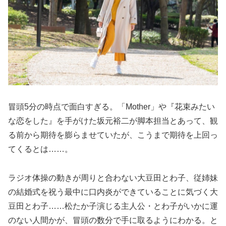
冒頭5分の時点で面白すぎる。「Mother」や『花束みたい
な恋をした』を手がけた坂元裕二が脚本担当とあって、観
る前から期待を膨らませていたが、こうまで期待を上回っ
てくるとは……。
ラジオ体操の動きが周りと合わない大豆田とわ子、従姉妹
の結婚式を祝う最中に口内炎ができていることに気づく大
豆田とわ子……松たか子演じる主人公・とわ子がいかに運
のない人間かが、冒頭の数分で手に取るようにわかる。と