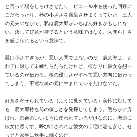
と言って場をしらけさせたり、ビニール傘を使った回数に
こだわったり、器の小ささを露呈させまくっていた。三人
の元夫のなかで、私は鹿太郎がいちばん好きかもしれな
い。決して好意が持てるという意味ではなく、人間らしさ
を感じられるという意味で。
器は小さすぎるが、悪い人間ではないのだ、鹿太郎は。と
わ子に対して未練たらたらだけれど、彼なりに彼女を想っ
ているのが伝わる。根の優しさがすべて悪い方向に伝わっ
てしまう、不運な星の元に生まれているだけなのだ。
好意を寄せられている（ように見えている）美怜に対して
も、鹿太郎持ち前の優しさを発揮してしまう。明らかに弄
ばれ、都合のいいように使われているだけなのに、懸命に
彼女に尽くす。呼び出されれば彼女の自宅に馳せ参じ、せ
っせと家事に炊事に働くのだ。