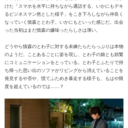
けた「スマホを水平に持ちながら通話する、いかにもデキ
るビジネスマン然とした様子」をこき下ろしながら仲良く
なっていく慎森ととわ子。いかにもといった感じだ。出会
った当初はまだ慎森の嫌味ったらしさは薄い。
どうやら慎森のとわ子に対する未練たらたらっぷりは本物
のようだ。ことあるごとに姿を現し、とわ子の娘とも頻繁
にコミュニケーションをとっている。とわ子とふたりで持
ち帰った思い出のソファがリビングから消えていることを
発見するや否や、慌てふためき暴走する様子も、もはや限
度を超えているのでは……？