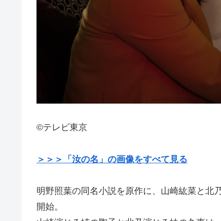
©テレビ東京
＞＞＞「汝の名」の画像をすべて見る
明野照葉の同名小説を原作に、山崎紘菜と北乃
開始。