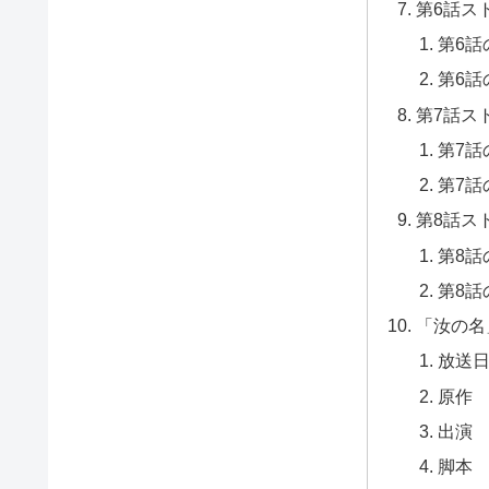
第6話ス
第6話
第6話
第7話ス
第7話
第7話
第8話ス
第8話
第8話
「汝の名
放送
原作
出演
脚本